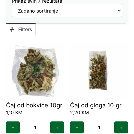
Prikaz svih 7 rezultata
Filters
Čaj od bokvice 10gr
Čaj od gloga 10 gr
1,10
KM
2,20
KM
-
+
-
+