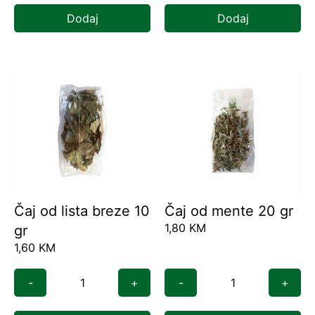
Dodaj
Dodaj
Čaj od lista breze 10
Čaj od mente 20 gr
1,80
KM
gr
1,60
KM
-
+
-
+