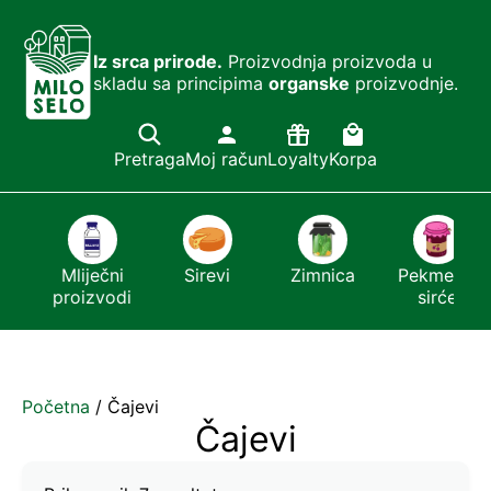
Iz srca prirode.
Proizvodnja proizvoda u
skladu sa principima
organske
proizvodnje.
Pretraga
Moj račun
Loyalty
Korpa
Mliječni
Sirevi
Zimnica
Pekmezi i
proizvodi
sirće
Početna
/ Čajevi
Čajevi