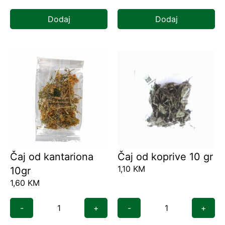
Dodaj
Dodaj
Čaj od kantariona
Čaj od koprive 10 gr
1,10
KM
10gr
1,60
KM
-
+
-
+