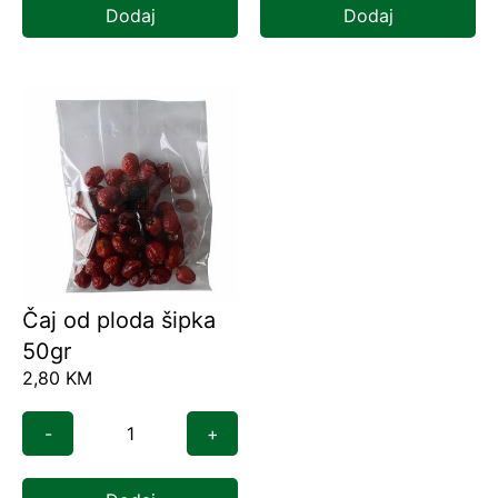
Dodaj
Dodaj
Čaj od ploda šipka
50gr
2,80
KM
-
+