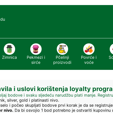
adu
Zimnica
Pekmezi i
Pčelinji
Povrće i
S
sirće
proizvodi
voće
vila i uslovi korištenja loyalty prog
ljaj bodove i svaku sljedeću narudžbu plati manje. Registruj
k, silver, gold i platinasti nivo.
elo i počeo skupljati bodove prvi korak je da se registru
er nivo.
Da bi osvojio 1 bod potrebno je ostvariti kupovinu