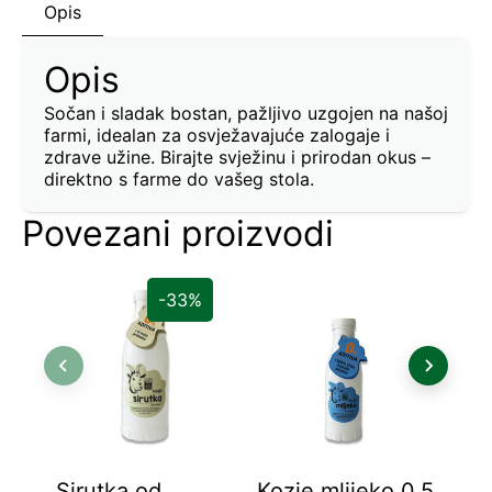
Opis
Opis
Sočan i sladak bostan, pažljivo uzgojen na našoj
farmi, idealan za osvježavajuće zalogaje i
zdrave užine. Birajte svježinu i prirodan okus –
direktno s farme do vašeg stola.
Povezani proizvodi
-33%
Sirutka od
Kozje mlijeko 0,5
Koz