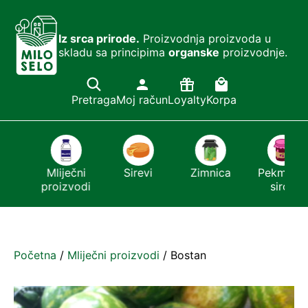
Iz srca prirode.
Proizvodnja proizvoda u
skladu sa principima
organske
proizvodnje.
Pretraga
Moj račun
Loyalty
Korpa
ći
Mliječni
Sirevi
Zimnica
Pekmezi i
proizvodi
sirće
…
Početna
/
Mliječni proizvodi
/ Bostan