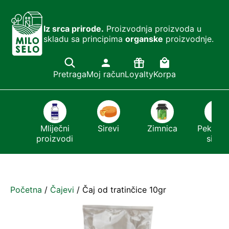
Iz srca prirode.
Proizvodnja proizvoda u
skladu sa principima
organske
proizvodnje.
Pretraga
Moj račun
Loyalty
Korpa
ešći
Mliječni
Sirevi
Zimnica
Pekmezi 
or
proizvodi
sirće
Početna
/
Čajevi
/ Čaj od tratinčice 10gr