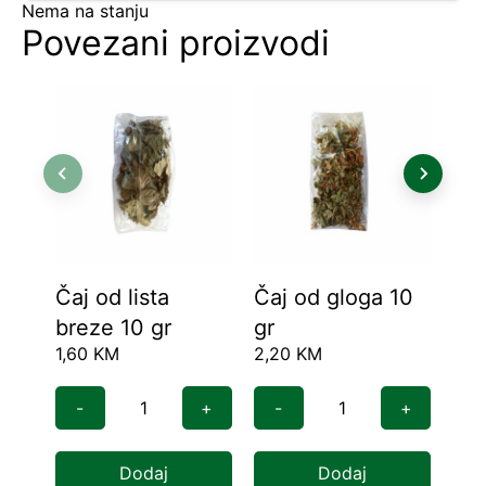
Nema na stanju
Povezani proizvodi
Čaj od lista
Čaj od gloga 10
Čaj
breze 10 gr
gr
10
1,60
KM
2,20
KM
1,1
-
+
-
+
-
Dodaj
Dodaj