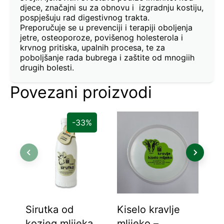
djece, značajni su za obnovu i izgradnju kostiju,
pospješuju rad digestivnog trakta.
Preporučuje se u prevenciji i terapiji oboljenja
jetre, osteoporoze, povišenog holesterola i
krvnog pritiska, upalnih procesa, te za
poboljšanje rada bubrega i zaštite od mnogiih
drugih bolesti.
Povezani proizvodi
-33%
Sirutka od
Kiselo kravlje
Koz
kozjeg mlijeka
mlijeko –
l