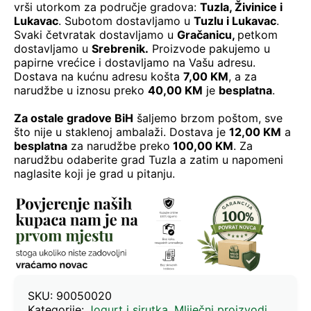
vrši utorkom za područje gradova:
Tuzla, Živinice i
Lukavac
. Subotom dostavljamo u
Tuzlu i Lukavac
.
Svaki četvratak dostavljamo u
Gračanicu
,
petkom
dostavljamo u
Srebrenik.
Proizvode pakujemo u
papirne vrećice i dostavljamo na Vašu adresu.
Dostava na kućnu adresu košta
7,00 KM
, a za
narudžbe u iznosu preko
40,00 KM
je
besplatna
.
Za ostale gradove BiH
šaljemo brzom poštom, sve
što nije u staklenoj ambalaži. Dostava je
12,00 KM
a
besplatna
za narudžbe preko
100,00 KM
. Za
narudžbu odaberite grad Tuzla a zatim u napomeni
naglasite koji je grad u pitanju.
SKU:
90050020
Kategorije:
Jogurt i sirutka
,
Mliječni proizvodi