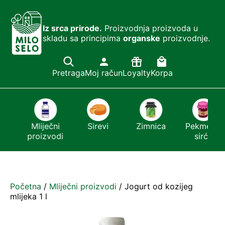
Iz srca prirode.
Proizvodnja proizvoda u
skladu sa principima
organske
proizvodnje.
Pretraga
Moj račun
Loyalty
Korpa
i
Mliječni
Sirevi
Zimnica
Pekmezi i
proizvodi
sirće
Početna
/
Mliječni proizvodi
/ Jogurt od kozijeg
mlijeka 1 l