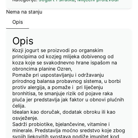
Nema na stanju
Opis
Opis
Kozji jogurt se proizvodi po organskim
principima od kozjeg mlijeka dobivenog od
koza koje se svakodnevno hrane ispašom na
obroncima planine Ozren,
Pomaže pri uspostavljanju i održavanju
prirodnog balansa probavnog sistema, u borbi
protiv alergija, a pomaže i pri liječenju
bronhitisa, te smanjuje rizik od pojave raka
pluća jer predstavlja jak faktor u obnovi plućnih
ćelija.
Idealan kao doručak, dodatak obroku ili kao
osvježenje.
Sadrži probiotike, bjelančevine, vitamine i
minerale. Predstavlja moćno sredstvo koje zbog
svojih ljekovitih svostava podiže imunitet kod