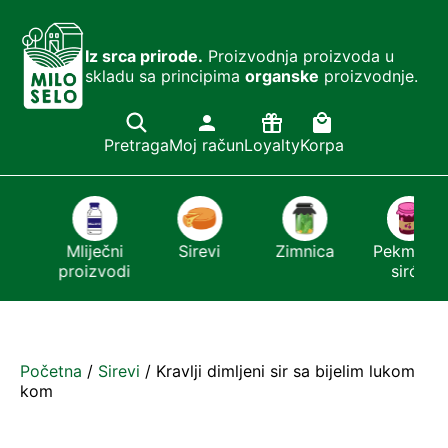
Iz srca prirode.
Proizvodnja proizvoda u
skladu sa principima
organske
proizvodnje.
Pretraga
Moj račun
Loyalty
Korpa
i
Mliječni
Sirevi
Zimnica
Pekmezi i
proizvodi
sirće
Početna
/
Sirevi
/ Kravlji dimljeni sir sa bijelim lukom
kom