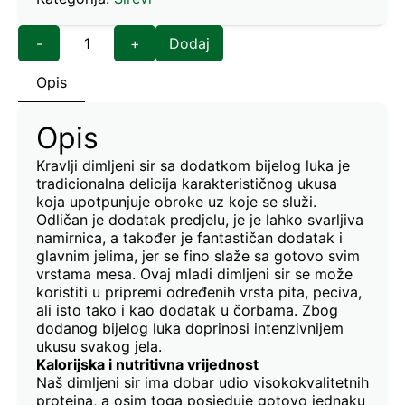
-
+
Dodaj
Opis
Opis
Kravlji dimljeni sir sa dodatkom bijelog luka je
tradicionalna delicija karakterističnog ukusa
koja upotpunjuje obroke uz koje se služi.
Odličan je dodatak predjelu, je je lahko svarljiva
namirnica, a također je fantastičan dodatak i
glavnim jelima, jer se fino slaže sa gotovo svim
vrstama mesa. Ovaj mladi dimljeni sir se može
koristiti u pripremi određenih vrsta pita, peciva,
ali isto tako i kao dodatak u čorbama. Zbog
dodanog bijelog luka doprinosi intenzivnijem
ukusu svakog jela.
Kalorijska i nutritivna vrijednost
Naš dimljeni sir ima dobar udio visokokvalitetnih
proteina, a osim toga posjeduje gotovo jednaku