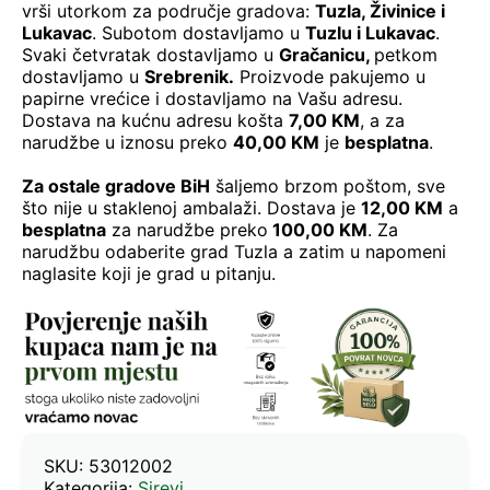
vrši utorkom za područje gradova:
Tuzla, Živinice i
Lukavac
. Subotom dostavljamo u
Tuzlu i Lukavac
.
Svaki četvratak dostavljamo u
Gračanicu
,
petkom
dostavljamo u
Srebrenik.
Proizvode pakujemo u
papirne vrećice i dostavljamo na Vašu adresu.
Dostava na kućnu adresu košta
7,00 KM
, a za
narudžbe u iznosu preko
40,00 KM
je
besplatna
.
Za ostale gradove BiH
šaljemo brzom poštom, sve
što nije u staklenoj ambalaži. Dostava je
12,00 KM
a
besplatna
za narudžbe preko
100,00 KM
. Za
narudžbu odaberite grad Tuzla a zatim u napomeni
naglasite koji je grad u pitanju.
SKU:
53012002
Kategorija:
Sirevi