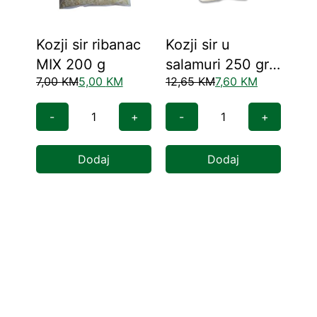
Kozji sir ribanac
Kozji sir u
Koz
MIX 200 g
salamuri 250 gr
g
7,00
KM
5,00
KM
12,65
KM
7,60
KM
6,1
(komad)
-
+
-
+
-
Dodaj
Dodaj