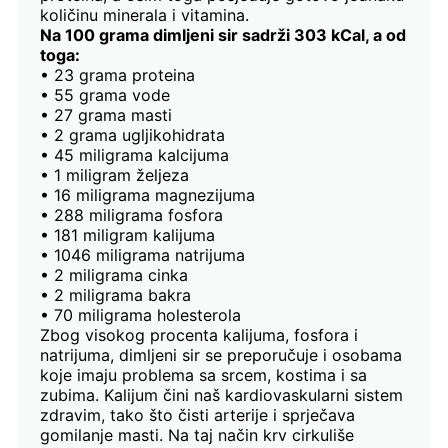
količinu minerala i vitamina.
Na 100 grama dimljeni sir sadrži 303 kCal, a od
toga:
• 23 grama proteina
• 55 grama vode
• 27 grama masti
• 2 grama ugljikohidrata
• 45 miligrama kalcijuma
• 1 miligram željeza
• 16 miligrama magnezijuma
• 288 miligrama fosfora
• 181 miligram kalijuma
• 1046 miligrama natrijuma
• 2 miligrama cinka
• 2 miligrama bakra
• 70 miligrama holesterola
Zbog visokog procenta kalijuma, fosfora i
natrijuma, dimljeni sir se preporučuje i osobama
koje imaju problema sa srcem, kostima i sa
zubima. Kalijum čini naš kardiovaskularni sistem
zdravim, tako što čisti arterije i sprječava
gomilanje masti. Na taj način krv cirkuliše