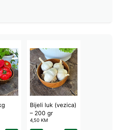
kg
Bijeli luk (vezica)
– 200 gr
4,50
KM