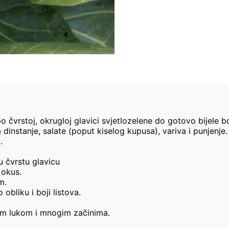
o čvrstoj, okrugloj glavici svjetlozelene do gotovo bijele 
 dinstanje, salate (poput kiselog kupusa), variva i punjenje.
.
ju čvrstu glavicu
 okus.
m.
 obliku i boji listova.
im lukom i mnogim začinima.