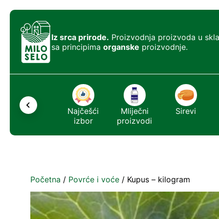
Iz srca prirode.
Proizvodnja proizvoda u skl
sa principima
organske
proizvodnje.
Ostalo
Najčešći
Mliječni
Sirevi
izbor
proizvodi
Početna
/
Povrće i voće
/ Kupus – kilogram