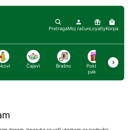
Pretraga
Moj račun
Loyalty
Korpa
okovi
Čajevi
Brašno
Poklon
Sapun
paket
ram
kim danom. Isporuka se vrši utorkom za područje