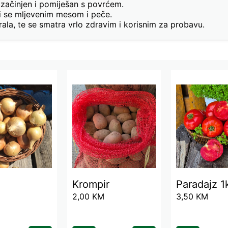
 začinjen i pomiješan s povrćem.
i se mljevenim mesom i peče.
erala, te se smatra vrlo zdravim i korisnim za probavu.
Krompir
Paradajz 1
2,00
KM
3,50
KM