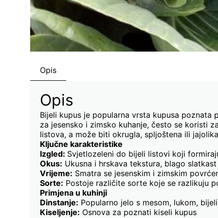
Opis
Opis
Bijeli kupus je popularna vrsta kupusa poznata p
za jesensko i zimsko kuhanje, često se koristi za
listova, a može biti okrugla, spljoštena ili jajolika
Ključne karakteristike
Izgled:
Svjetlozeleni do bijeli listovi koji formira
Okus:
Ukusna i hrskava tekstura, blago slatkast
Vrijeme:
Smatra se jesenskim i zimskim povrće
Sorte:
Postoje različite sorte koje se razlikuju po
Primjena u kuhinji
Dinstanje:
Popularno jelo s mesom, lukom, bijel
Kiseljenje:
Osnova za poznati kiseli kupus