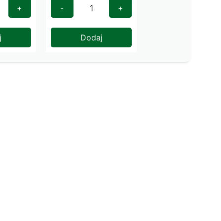
+
-
+
j
Dodaj