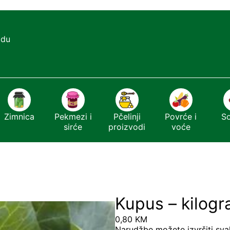
adu
Zimnica
Pekmezi i
Pčelinji
Povrće i
S
sirće
proizvodi
voće
Kupus – kilog
0,80
KM
Narudžbe možete izvršiti sva