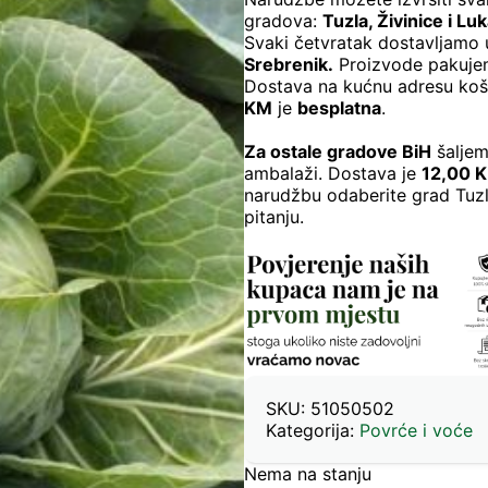
gradova:
Tuzla, Živinice i Lu
Svaki četvratak dostavljamo
Srebrenik.
Proizvode pakujem
Dostava na kućnu adresu ko
KM
je
besplatna
.
Za ostale gradove BiH
šaljem
ambalaži. Dostava je
12,00 
narudžbu odaberite grad Tuzl
pitanju.
SKU:
51050502
Kategorija:
Povrće i voće
Nema na stanju