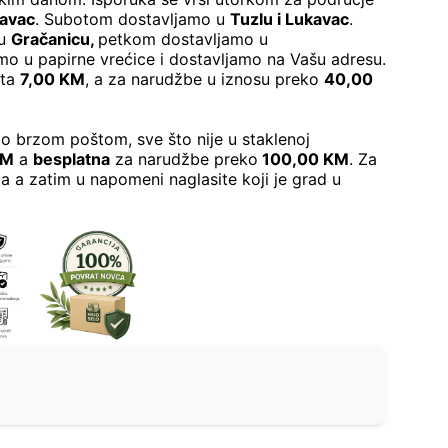
kavac
. Subotom dostavljamo u
Tuzlu i Lukavac
.
 u
Gračanicu
,
petkom dostavljamo u
o u papirne vrećice i dostavljamo na Vašu adresu.
šta
7,00 KM
, a za narudžbe u iznosu preko
40,00
o brzom poštom, sve što nije u staklenoj
KM
a
besplatna
za narudžbe preko
100,00 KM
. Za
a a zatim u napomeni naglasite koji je grad u