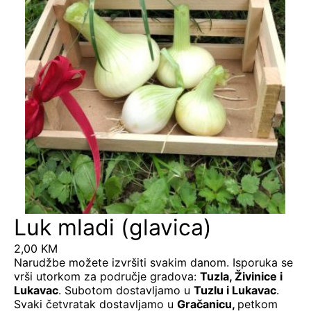
Luk mladi (glavica)
2,00
KM
Narudžbe možete izvršiti svakim danom. Isporuka se
vrši utorkom za područje gradova:
Tuzla, Živinice i
Lukavac
. Subotom dostavljamo u
Tuzlu i Lukavac
.
Svaki četvratak dostavljamo u
Gračanicu
,
petkom