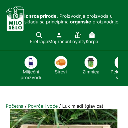
Iz srca prirode.
Proizvodnja proizvoda u
skladu sa principima
organske
proizvodnje.
Pretraga
Moj račun
Loyalty
Korpa
šći
Mliječni
Sirevi
Zimnica
Pekmezi i
r
proizvodi
sirće
Početna
/
Povrće i voće
/ Luk mladi (glavica)