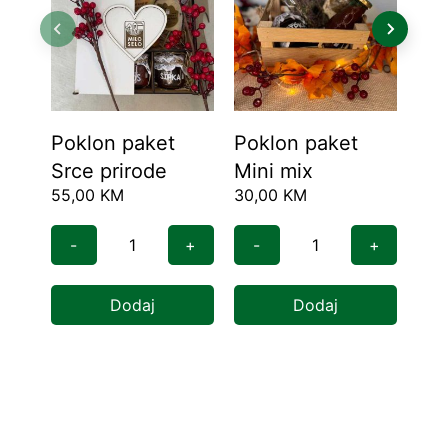
Poklon paket
Poklon paket
Po
Srce prirode
Mini mix
Min
55,00
KM
30,00
KM
33,
-
+
-
+
-
Dodaj
Dodaj