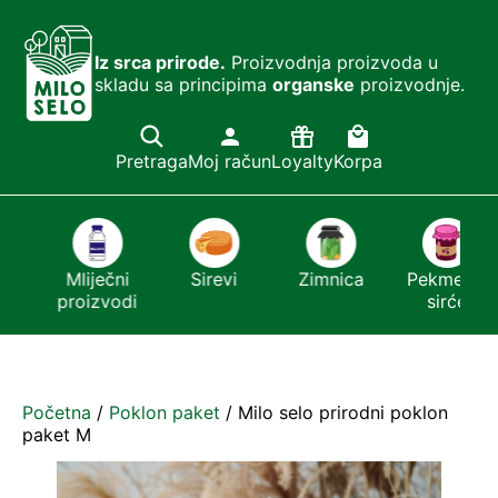
Iz srca prirode.
Proizvodnja proizvoda u
skladu sa principima
organske
proizvodnje.
Pretraga
Moj račun
Loyalty
Korpa
Mliječni
Sirevi
Zimnica
Pekmezi i
proizvodi
sirće
Početna
/
Poklon paket
/ Milo selo prirodni poklon
paket M