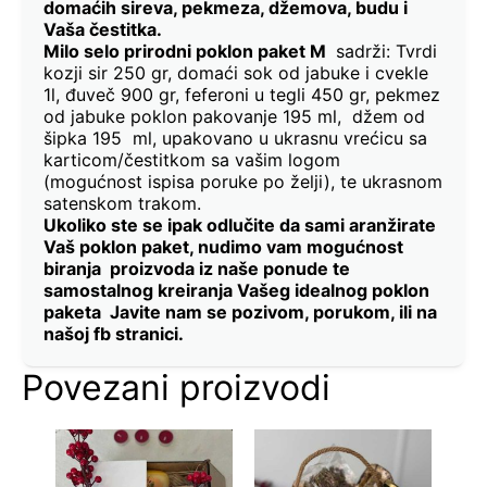
domaćih sireva, pekmeza, džemova, budu i
Vaša čestitka.
Milo selo prirodni poklon paket M
sadrži: Tvrdi
kozji sir 250 gr, domaći sok od jabuke i cvekle
1l, đuveč 900 gr, feferoni u tegli 450 gr, pekmez
od jabuke poklon pakovanje 195 ml, džem od
šipka 195 ml, upakovano u ukrasnu vrećicu sa
karticom/čestitkom sa vašim logom
(mogućnost ispisa poruke po želji), te ukrasnom
satenskom trakom.
Ukoliko ste se ipak odlučite da sami aranžirate
Vaš poklon paket, nudimo vam mogućnost
biranja proizvoda iz naše ponude te
samostalnog kreiranja Vašeg idealnog poklon
paketa Javite nam se pozivom, porukom, ili na
našoj fb stranici.
Povezani proizvodi