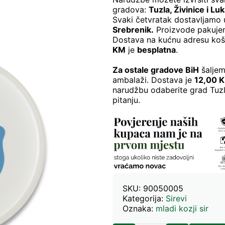
gradova:
Tuzla, Živinice i Lu
Svaki četvratak dostavljamo
Srebrenik.
Proizvode pakujem
Dostava na kućnu adresu ko
KM
je
besplatna
.
Za ostale gradove BiH
šaljem
ambalaži. Dostava je
12,00 
narudžbu odaberite grad Tuzl
pitanju.
SKU:
90050005
Kategorija:
Sirevi
Oznaka:
mladi kozji sir