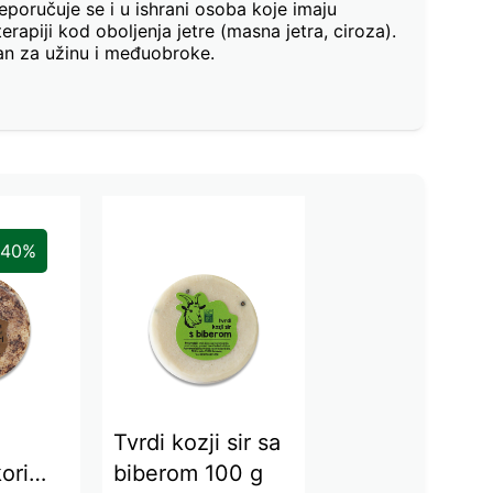
eporučuje se i u ishrani osoba koje imaju
erapiji kod oboljenja jetre (masna jetra, ciroza).
ičan za užinu i međuobroke.
-40%
Tvrdi kozji sir sa
ori
biberom 100 g