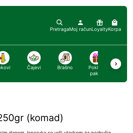
Pretraga
Moj račun
Loyalty
Korpa
okovi
Čajevi
Brašno
Poklon
Sapun
paket
r 250gr (komad)
kim danom. Isporuka se vrši utorkom za područje