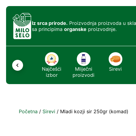
Iz srca prirode.
Proizvodnja proizvoda u skl
sa principima
organske
proizvodnje.
Ostalo
Najčešći
Mliječni
Sirevi
izbor
proizvodi
Početna
/
Sirevi
/ Mladi kozji sir 250gr (komad)