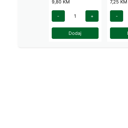
9,80
KM
7,25
KM
100 g
-
+
-
Dodaj