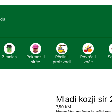
adu
Zimnica
Pekmezi i
Pčelinji
Povrće i
S
sirće
proizvodi
voće
Mladi kozji si
7,50
KM
Narudžbe možete izvršiti sva