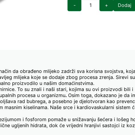
-
+
Dodaj
 način da obrađeno mlijeko zadrži sva korisna svojstva, koj
avljeg mlijeka koje se dodaje zbog procesa zrenja. Sirevi su
onalno proizvodilo u našim domaćinstvima.
ice. To su znali i naši stari, kojima su ovi proizvodi bili i hr
h upalnih procesa u organizmu
.
Osim toga, dokazano je da im
šava rad bubrega, a posebno je djelotvoran kao prevencija
m masnim kiselinama. Naše srce i kardiovaskularni sistem ć
zijumom i fosforom pomaže u snižavanju šećera i lošeg ho
čne ugljenih hidrata, dok će vrijedni hranjivi sastojci iz ko