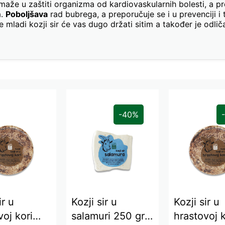
maže u zaštiti organizma od kardiovaskularnih bolesti, a pr
a.
Poboljšava
rad bubrega, a preporučuje se i u prevenciji i t
že mladi kozji sir će vas dugo držati sitim a također je odl
-40%
ir u
Kozji sir u
Kozji sir u
voj kori
salamuri 250 gr
hrastovoj k