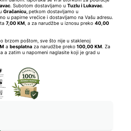
kavac
. Subotom dostavljamo u
Tuzlu i Lukavac
.
 u
Gračanicu
,
petkom dostavljamo u
o u papirne vrećice i dostavljamo na Vašu adresu.
šta
7,00 KM
, a za narudžbe u iznosu preko
40,00
o brzom poštom, sve što nije u staklenoj
KM
a
besplatna
za narudžbe preko
100,00 KM
. Za
a a zatim u napomeni naglasite koji je grad u