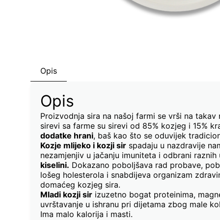
Opis
Opis
Proizvodnja sira na našoj farmi se vrši na takav
sirevi sa farme su sirevi od 85% kozjeg i 15% kr
dodatke hrani
, baš kao što se oduvijek tradici
Kozje mlijeko i kozji sir
spadaju u nazdravije namirn
nezamjenjiv u jačanju imuniteta i odbrani razni
kiselini.
Dokazano poboljšava rad probave, pobolj
lošeg holesterola i snabdijeva organizam zdravi
domaćeg kozjeg sira.
Mladi kozji sir
izuzetno bogat proteinima, magne
uvrštavanje u ishranu pri dijetama zbog male koli
Ima malo kalorija i masti.