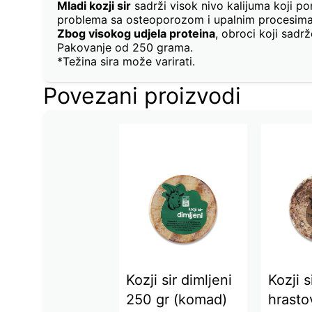
Mladi kozji sir
sadrži visok nivo kalijuma koji po
problema sa osteoporozom i upalnim procesim
Zbog visokog udjela proteina
, obroci koji sadr
Pakovanje od 250 grama.
*Težina sira može varirati.
Povezani proizvodi
Kozji sir dimljeni
Kozji s
250 gr (komad)
hrasto