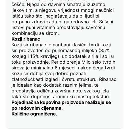
češće. Njega od davnina smatraju izuzetno
ljekovitim, a njegovu vrijednost mnogi naučnici
ističu tako što naglašavaju da bi ljudi bili
potpuno zdravi kada bi ga redovno jeli. Sušeni
listovi puni vitamina predstavljaju savršenu
kombinaciju sa sirom.
Kozji ribanac
Kozji sir ribanac je naribani klasični tvrdi kozji
sir, proizveden od punomasnog mlijeka (85%
kozjeg i 15% kravljeg), uz dodatak sirila i soli u
toku proizvodnje. Period zrenja Milo selo tvrdih
sireva je minimalno 6 mjeseci, nakon čega tvrdi
kozji sir dobija svoj dobro poznati
zlatnožućkasti izgled i čvrstu strukturu. Ribanac
je idealan kao dodatak raznim jelima, te
predstavlja odličnu završnu notu svakog jela
tako što doprinosi aromi i kremastoj teksturi.
Pojedinačna kupovina proizvoda realizuje se
po redovnim cijenama.
Količine ograničene.