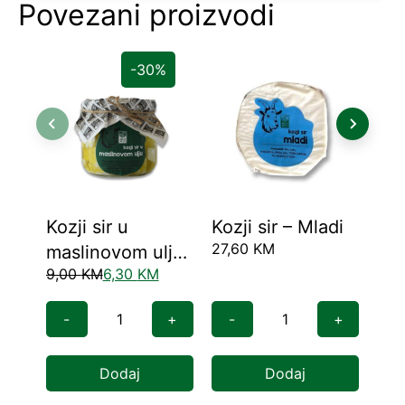
Povezani proizvodi
-30%
Kozji sir u
Kozji sir – Mladi
Tvr
27,60
KM
maslinovom ulju
bi
9,00
KM
6,30
KM
6,2
200 ml
-
+
-
+
-
Dodaj
Dodaj