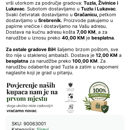
vrši utorkom za područje gradova:
Tuzla, Živinice i
Lukavac
. Subotom dostavljamo u
Tuzlu i Lukavac
.
Svaki četvratak dostavljamo u
Gračanicu
,
petkom
dostavljamo u
Srebrenik.
Proizvode pakujemo u
papirne vrećice i dostavljamo na Vašu adresu.
Dostava na kućnu adresu košta
7,00 KM
, a za
narudžbe u iznosu preko
40,00 KM
je
besplatna
.
Za ostale gradove BiH
šaljemo brzom poštom, sve
što nije u staklenoj ambalaži. Dostava je
12,00 KM
a
besplatna
za narudžbe preko
100,00 KM
. Za
narudžbu odaberite grad Tuzla a zatim u napomeni
naglasite koji je grad u pitanju.
SKU:
90063001
Kategorija:
Sirevi