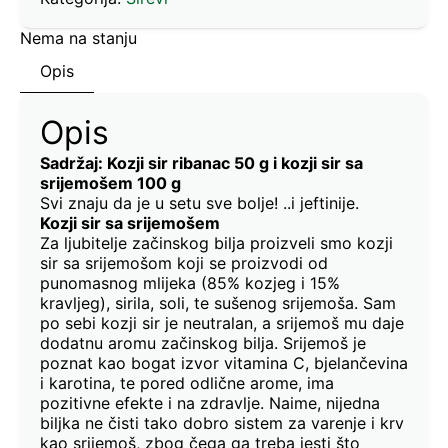
Nema na stanju
Opis
Opis
Sadržaj: Kozji sir ribanac 50 g i kozji sir sa
srijemošem 100 g
Svi znaju da je u setu sve bolje! ..i jeftinije.
Kozji sir sa srijemošem
Za ljubitelje začinskog bilja proizveli smo kozji
sir sa srijemošom koji se proizvodi od
punomasnog mlijeka (85% kozjeg i 15%
kravljeg), sirila, soli, te sušenog srijemoša. Sam
po sebi kozji sir je neutralan, a srijemoš mu daje
dodatnu aromu začinskog bilja. Srijemoš je
poznat kao bogat izvor vitamina C, bjelančevina
i karotina, te pored odlične arome, ima
pozitivne efekte i na zdravlje. Naime, nijedna
biljka ne čisti tako dobro sistem za varenje i krv
kao srijemoš, zbog čega ga treba jesti što