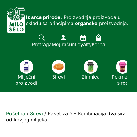
Iz srca prirode.
Proizvodnja proizvoda u
skladu sa principima
organske
proizvodnje.
Pretraga
Moj račun
Loyalty
Korpa
i
Mliječni
Sirevi
Zimnica
Pekmezi i
proizvodi
sirće
Početna
/
Sirevi
/ Paket za 5 – Kombinacija dva sira
od kozjeg mlijeka