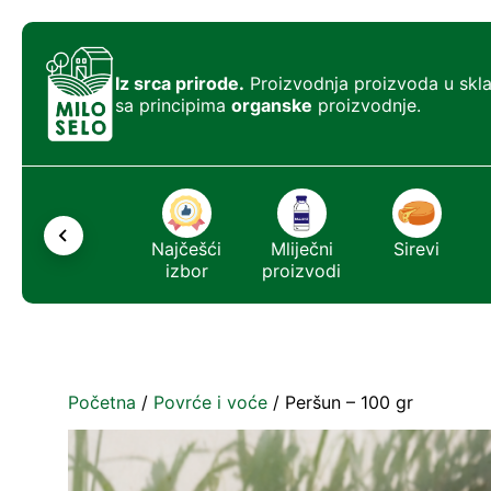
Iz srca prirode.
Proizvodnja proizvoda u skl
sa principima
organske
proizvodnje.
Ostalo
Najčešći
Mliječni
Sirevi
izbor
proizvodi
Početna
/
Povrće i voće
/ Peršun – 100 gr