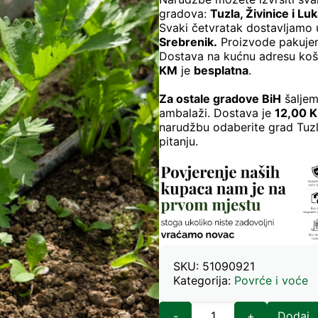
gradova:
Tuzla, Živinice i Lu
Svaki četvratak dostavljamo
Srebrenik.
Proizvode pakujem
Dostava na kućnu adresu ko
KM
je
besplatna
.
Za ostale gradove BiH
šaljem
ambalaži. Dostava je
12,00 
narudžbu odaberite grad Tuzl
pitanju.
SKU:
51090921
Kategorija:
Povrće i voće
-
+
Dodaj