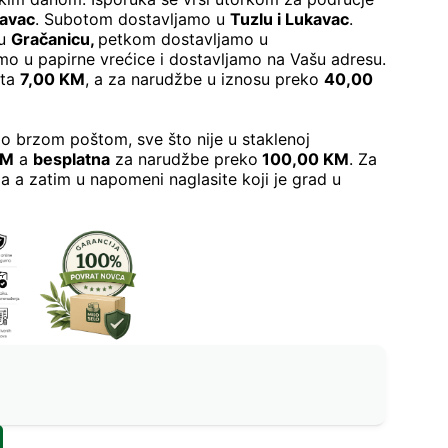
kavac
. Subotom dostavljamo u
Tuzlu i Lukavac
.
 u
Gračanicu
,
petkom dostavljamo u
o u papirne vrećice i dostavljamo na Vašu adresu.
šta
7,00 KM
, a za narudžbe u iznosu preko
40,00
o brzom poštom, sve što nije u staklenoj
KM
a
besplatna
za narudžbe preko
100,00 KM
. Za
a a zatim u napomeni naglasite koji je grad u