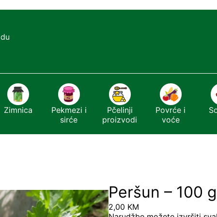
adu
Zimnica
Pekmezi i
Pčelinji
Povrće i
S
sirće
proizvodi
voće
Peršun – 100 g
2,00
KM
Narudžbe možete izvršiti sva