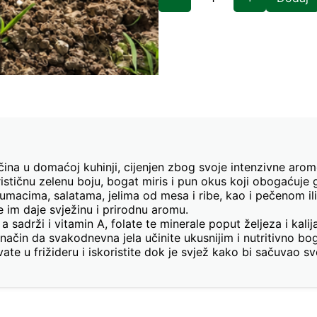
ina u domaćoj kuhinji, cijenjen zbog svoje intenzivne arome,
stičnu zelenu boju, bogat miris i pun okus koji obogaćuje 
macima, salatama, jelima od mesa i ribe, kao i pečenom ili 
 im daje svježinu i prirodnu aromu.
 a sadrži i vitamin A, folate te minerale poput željeza i kal
ačin da svakodnevna jela učinite ukusnijim i nutritivno bog
te u frižideru i iskoristite dok je svjež kako bi sačuvao svo