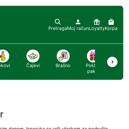
Pretraga
Moj račun
Loyalty
Korpa
okovi
Čajevi
Brašno
Poklon
Sapun
paket
r
kim danom. Isporuka se vrši utorkom za područje