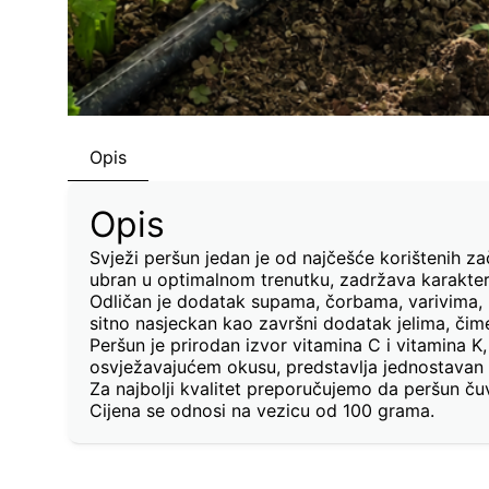
Opis
Opis
Svježi peršun jedan je od najčešće korištenih zač
ubran u optimalnom trenutku, zadržava karakteri
Odličan je dodatak supama, čorbama, varivima, u
sitno nasjeckan kao završni dodatak jelima, čime
Peršun je prirodan izvor vitamina C i vitamina K,
osvježavajućem okusu, predstavlja jednostavan n
Za najbolji kvalitet preporučujemo da peršun čuva
Cijena se odnosi na vezicu od 100 grama.