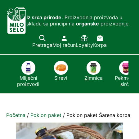
Iz srca prirode.
Proizvodnja proizvoda u
skladu sa principima
organske
proizvodnje.
Pretraga
Moj račun
Loyalty
Korpa
i
Mliječni
Sirevi
Zimnica
Pekmezi i
proizvodi
sirće
Početna
/
Poklon paket
/ Poklon paket Šarena korpa