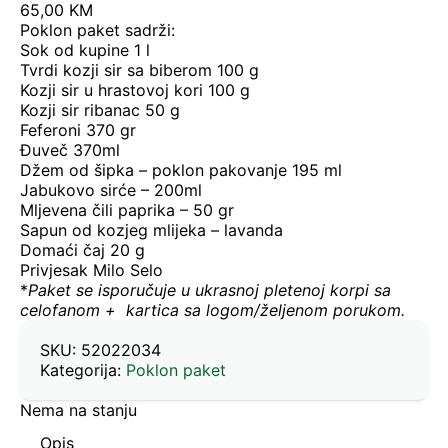
65,00
KM
Poklon paket sadrži:
Sok od kupine 1 l
Tvrdi kozji sir sa biberom 100 g
Kozji sir u hrastovoj kori 100 g
Kozji sir ribanac 50 g
Feferoni 370 gr
Đuveč 370ml
Džem od šipka – poklon pakovanje 195 ml
Jabukovo sirće – 200ml
Mljevena čili paprika – 50 gr
Sapun od kozjeg mlijeka – lavanda
Domaći čaj 20 g
Privjesak Milo Selo
*
Paket se isporučuje u ukrasnoj pletenoj korpi sa
celofanom + kartica sa logom/željenom porukom.
SKU:
52022034
Kategorija:
Poklon paket
Nema na stanju
Opis