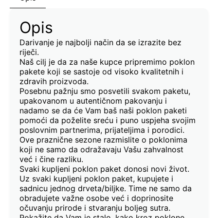
Opis
Darivanje je najbolji način da se izrazite bez
riječi.
Naš cilj je da za naše kupce pripremimo poklon
pakete koji se sastoje od visoko kvalitetnih i
zdravih proizvoda.
Posebnu pažnju smo posvetili svakom paketu,
upakovanom u autentičnom pakovanju i
nadamo se da će Vam baš naši poklon paketi
pomoći da poželite sreću i puno uspjeha svojim
poslovnim partnerima, prijateljima i porodici.
Ove praznične sezone razmislite o poklonima
koji ne samo da odražavaju Vašu zahvalnost
već i čine razliku.
Svaki kupljeni poklon paket donosi novi život.
Uz svaki kupljeni poklon paket, kupujete i
sadnicu jednog drveta/biljke. Time ne samo da
obradujete važne osobe već i doprinosite
očuvanju prirode i stvaranju boljeg sutra.
Pokažite da Vam je stalo, kako kroz poklone,