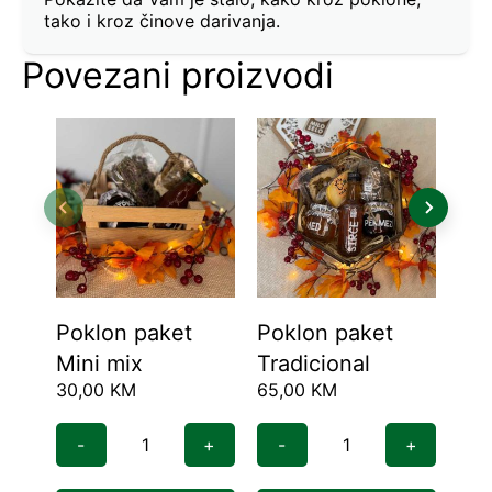
tako i kroz činove darivanja.
Povezani proizvodi
Poklon paket
Poklon paket
Me
Mini mix
Tradicional
pa
30,00
KM
65,00
KM
25,
-
+
-
+
-