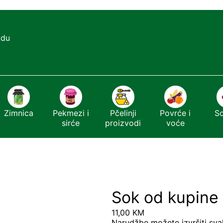
adu
Zimnica
Pekmezi i
Pčelinji
Povrće i
S
sirće
proizvodi
voće
Sok od kupine 
11,00
KM
Narudžbe možete izvršiti sva