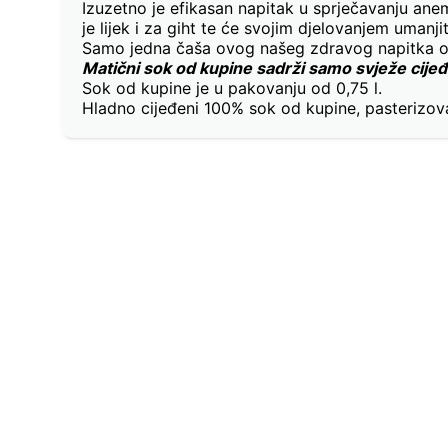
Izuzetno je efikasan napitak u sprječavanju anemi
je lijek i za giht te će svojim djelovanjem uman
Samo jedna čaša ovog našeg zdravog napitka ojač
Matični sok od kupine sadrži samo svježe cijeđ
Sok od kupine je u pakovanju od 0,75 l.
Hladno cijeđeni 100% sok od kupine, pasterizo