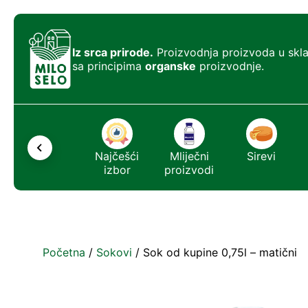
Iz srca prirode.
Proizvodnja proizvoda u skl
sa principima
organske
proizvodnje.
Ostalo
Najčešći
Mliječni
Sirevi
izbor
proizvodi
Početna
/
Sokovi
/ Sok od kupine 0,75l – matični