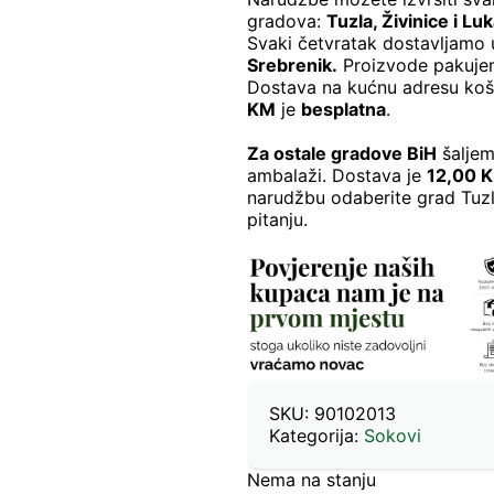
gradova:
Tuzla, Živinice i Lu
Svaki četvratak dostavljamo
Srebrenik.
Proizvode pakujem
Dostava na kućnu adresu ko
KM
je
besplatna
.
Za ostale gradove BiH
šaljem
ambalaži. Dostava je
12,00 
narudžbu odaberite grad Tuzl
pitanju.
SKU:
90102013
Kategorija:
Sokovi
Nema na stanju