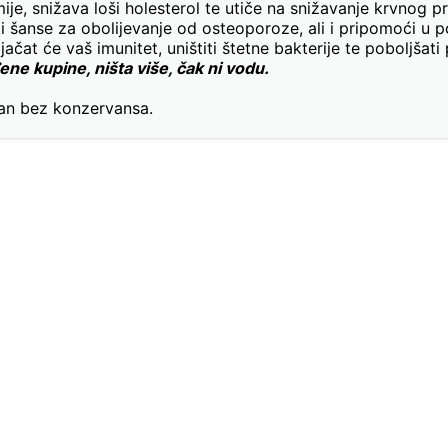
je, snižava loši holesterol te utiče na snižavanje krvnog pr
jiti šanse za obolijevanje od osteoporoze, ali i pripomoći u
at će vaš imunitet, uništiti štetne bakterije te poboljšati
ene kupine, ništa više, čak ni vodu.
van bez konzervansa.