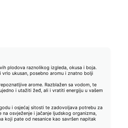
avih plodova raznolikog izgleda, okusa i boja.
 i vrlo ukusan, posebno aromu i znatno bolji
 prepoznatljive arome. Razblažen sa vodom, te
dno i utažiti žeđ, ali i vratiti energiju u vašem
odu i osjećaj sitosti te zadovoljava potrebu za
je na osvježenje i jačanje ljudskog organizma,
ma koji pate od nesanice kao savršen napitak