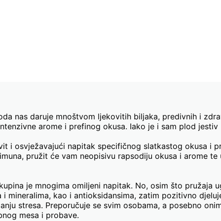
roda nas daruje mnoštvom ljekovitih biljaka, predivnih i zdr
intenzivne arome i prefinog okusa. Iako je i sam plod jestiv
ovit i osvježavajući napitak specifičnog slatkastog okusa i
muna, pružit će vam neopisivu rapsodiju okusa i arome te uje
kupina je mnogima omiljeni napitak. No, osim što pružaja ug
a i mineralima, kao i antioksidansima, zatim pozitivno djelu
anjanju stresa. Preporučuje se svim osobama, a posebno oni
zubnog mesa i probave.