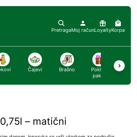
Pretraga
Moj račun
Loyalty
Korpa
okovi
Čajevi
Brašno
Poklon
Sapun
paket
0,75l – matični
kim danom. Isporuka se vrši utorkom za područje