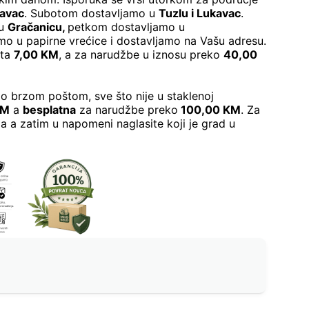
kavac
. Subotom dostavljamo u
Tuzlu i Lukavac
.
 u
Gračanicu
,
petkom dostavljamo u
o u papirne vrećice i dostavljamo na Vašu adresu.
šta
7,00 KM
, a za narudžbe u iznosu preko
40,00
o brzom poštom, sve što nije u staklenoj
KM
a
besplatna
za narudžbe preko
100,00 KM
. Za
a a zatim u napomeni naglasite koji je grad u