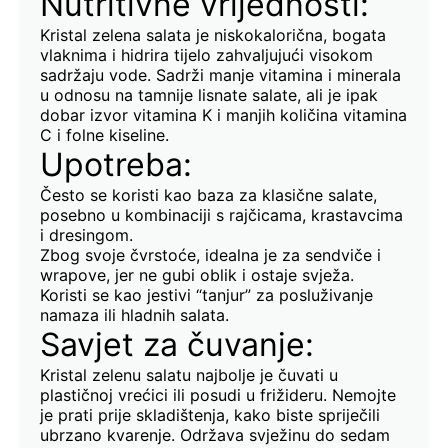
Nutritivne vrijednosti:
Kristal zelena salata je niskokalorična, bogata
vlaknima i hidrira tijelo zahvaljujući visokom
sadržaju vode. Sadrži manje vitamina i minerala
u odnosu na tamnije lisnate salate, ali je ipak
dobar izvor vitamina K i manjih količina vitamina
C i folne kiseline.
Upotreba:
Često se koristi kao baza za klasične salate,
posebno u kombinaciji s rajčicama, krastavcima
i dresingom.
Zbog svoje čvrstoće, idealna je za sendviče i
wrapove, jer ne gubi oblik i ostaje svježa.
Koristi se kao jestivi “tanjur” za posluživanje
namaza ili hladnih salata.
Savjet za čuvanje:
Kristal zelenu salatu najbolje je čuvati u
plastičnoj vrećici ili posudi u frižideru. Nemojte
je prati prije skladištenja, kako biste spriječili
ubrzano kvarenje. Održava svježinu do sedam