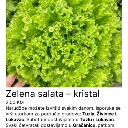
Zelena salata – kristal
2,00
KM
Narudžbe možete izvršiti svakim danom. Isporuka se
vrši utorkom za područje gradova:
Tuzla, Živinice i
Lukavac
. Subotom dostavljamo u
Tuzlu i Lukavac
.
Svaki četvratak dostavljamo u
Gračanicu
,
petkom