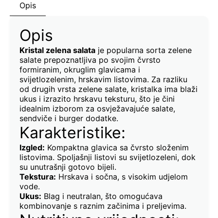
Opis
Opis
Kristal zelena salata
je popularna sorta zelene
salate prepoznatljiva po svojim čvrsto
formiranim, okruglim glavicama i
svijetlozelenim, hrskavim listovima. Za razliku
od drugih vrsta zelene salate, kristalka ima blaži
ukus i izrazito hrskavu teksturu, što je čini
idealnim izborom za osvježavajuće salate,
sendviče i burger dodatke.
Karakteristike:
Izgled:
Kompaktna glavica sa čvrsto složenim
listovima. Spoljašnji listovi su svijetlozeleni, dok
su unutrašnji gotovo bijeli.
Tekstura:
Hrskava i sočna, s visokim udjelom
vode.
Ukus:
Blag i neutralan, što omogućava
kombinovanje s raznim začinima i preljevima.