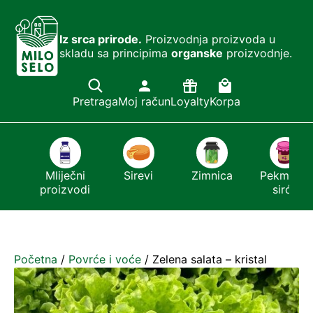
Iz srca prirode.
Proizvodnja proizvoda u
skladu sa principima
organske
proizvodnje.
Pretraga
Moj račun
Loyalty
Korpa
i
Mliječni
Sirevi
Zimnica
Pekmezi i
proizvodi
sirće
Početna
/
Povrće i voće
/ Zelena salata – kristal