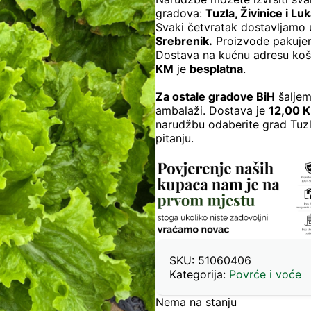
gradova:
Tuzla, Živinice i Lu
Svaki četvratak dostavljamo
Srebrenik.
Proizvode pakujem
Dostava na kućnu adresu ko
KM
je
besplatna
.
Za ostale gradove BiH
šaljem
ambalaži. Dostava je
12,00 
narudžbu odaberite grad Tuzl
pitanju.
SKU:
51060406
Kategorija:
Povrće i voće
Nema na stanju