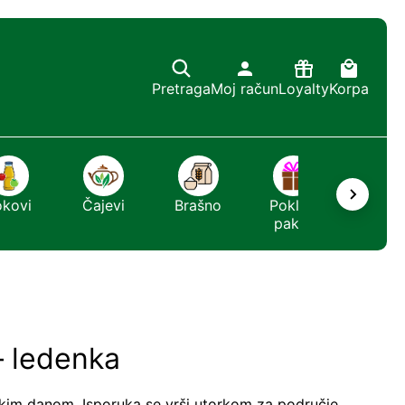
Pretraga
Moj račun
Loyalty
Korpa
okovi
Čajevi
Brašno
Poklon
Sapun
paket
– ledenka
kim danom. Isporuka se vrši utorkom za područje