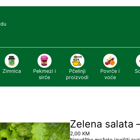
adu
Zimnica
Pekmezi i
Pčelinji
Povrće i
S
sirće
proizvodi
voće
Zelena salata 
2,00
KM
Narudžbe možete izvršiti sva