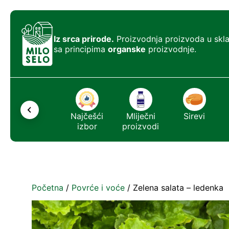
Iz srca prirode.
Proizvodnja proizvoda u skl
sa principima
organske
proizvodnje.
Ostalo
Najčešći
Mliječni
Sirevi
izbor
proizvodi
Početna
/
Povrće i voće
/ Zelena salata – ledenka