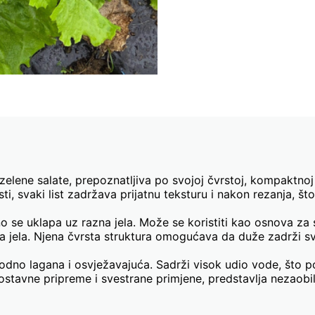
zelene salate, prepoznatljiva po svojoj čvrstoj, kompaktnoj g
ti, svaki list zadržava prijatnu teksturu i nakon rezanja, š
 se uklapa uz razna jela. Može se koristiti kao osnova za s
ća jela. Njena čvrsta struktura omogućava da duže zadrži s
rodno lagana i osvježavajuća. Sadrži visok udio vode, što 
stavne pripreme i svestrane primjene, predstavlja nezaobil