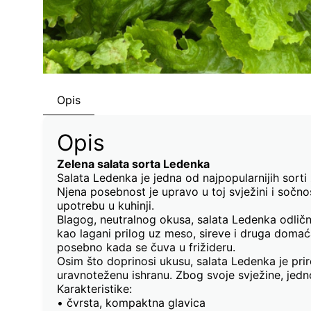
Opis
Opis
Zelena salata sorta Ledenka
Salata Ledenka je jedna od najpopularnijih sorti 
Njena posebnost je upravo u toj svježini i sočnos
upotrebu u kuhinji.
Blagog, neutralnog okusa, salata Ledenka odlično
kao lagani prilog uz meso, sireve i druga doma
posebno kada se čuva u frižideru.
Osim što doprinosi ukusu, salata Ledenka je pri
uravnoteženu ishranu. Zbog svoje svježine, jedno
Karakteristike:
• čvrsta, kompaktna glavica