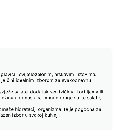
lavici i svijetlozelenim, hrskavim listovima.
to je čini idealnim izborom za svakodnevnu
vježe salate, dodatak sendvičima, tortiljama ili
vježinu u odnosu na mnoge druge sorte salate,
pomaže hidrataciji organizma, te je pogodna za
azan izbor u svakoj kuhinji.