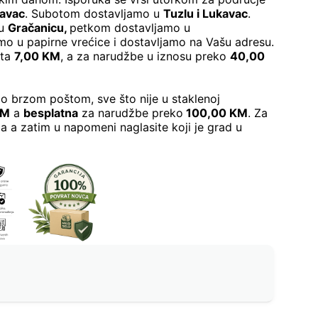
kavac
. Subotom dostavljamo u
Tuzlu i Lukavac
.
 u
Gračanicu
,
petkom dostavljamo u
o u papirne vrećice i dostavljamo na Vašu adresu.
šta
7,00 KM
, a za narudžbe u iznosu preko
40,00
o brzom poštom, sve što nije u staklenoj
KM
a
besplatna
za narudžbe preko
100,00 KM
. Za
a a zatim u napomeni naglasite koji je grad u