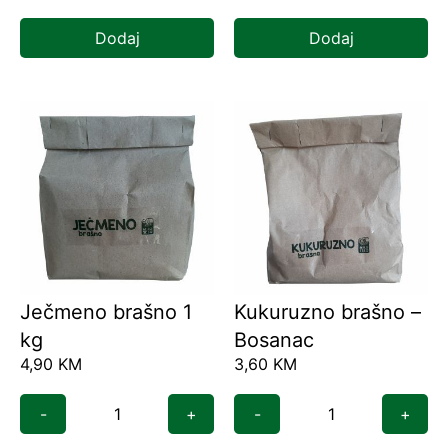
Dodaj
Dodaj
Ječmeno brašno 1
Kukuruzno brašno –
kg
Bosanac
4,90
KM
3,60
KM
-
+
-
+