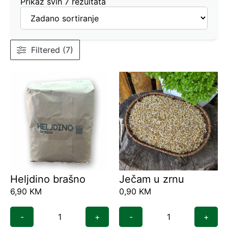
Prikaz svih 7 rezultata
Filtered (7)
Heljdino brašno
Ječam u zrnu
6,90
KM
0,90
KM
-
+
-
+