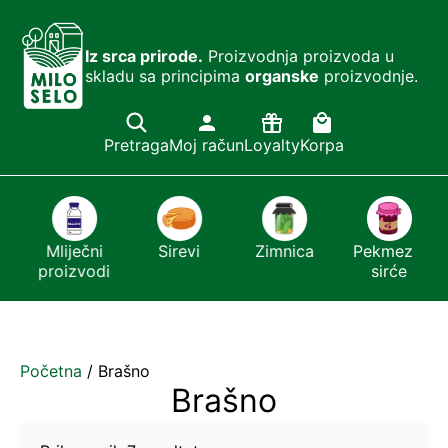
Iz srca prirode.
Proizvodnja proizvoda u
skladu sa principima
organske
proizvodnje.
Pretraga
Moj račun
Loyalty
Korpa
Mliječni
Sirevi
Zimnica
Pekmezi i
proizvodi
sirće
Početna
/ Brašno
Brašno