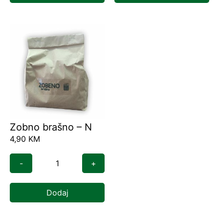
Zobno brašno – N
4,90
KM
-
+
Dodaj