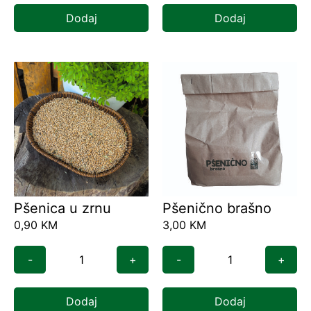
Dodaj
Dodaj
Pšenica u zrnu
Pšenično brašno
0,90
KM
3,00
KM
-
+
-
+
Dodaj
Dodaj