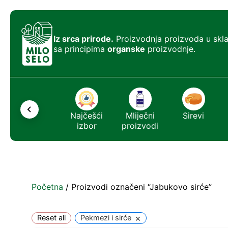
Iz srca prirode.
Proizvodnja proizvoda u skl
sa principima
organske
proizvodnje.
Ostalo
Najčešći
Mliječni
Sirevi
izbor
proizvodi
Početna
/ Proizvodi označeni “Jabukovo sirće”
×
Reset all
Pekmezi i sirće