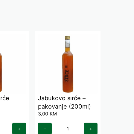
irće
Jabukovo sirće –
pakovanje (200ml)
3,00
KM
+
-
+