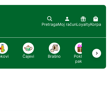
Pretraga
Moj račun
Loyalty
Korpa
okovi
Čajevi
Brašno
Poklon
Sapun
paket