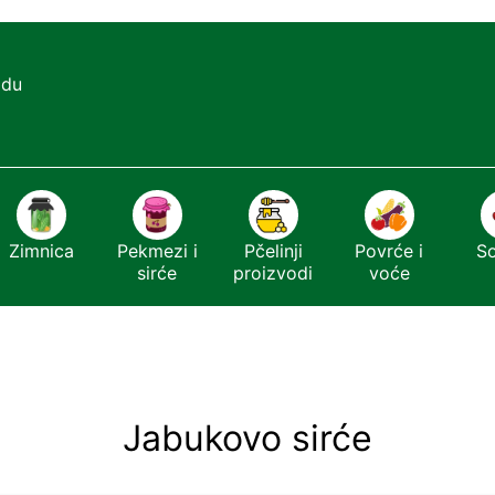
adu
Zimnica
Pekmezi i
Pčelinji
Povrće i
S
sirće
proizvodi
voće
Jabukovo sirće