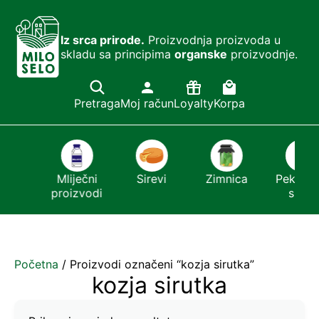
Iz srca prirode.
Proizvodnja proizvoda u
skladu sa principima
organske
proizvodnje.
Pretraga
Moj račun
Loyalty
Korpa
ešći
Mliječni
Sirevi
Zimnica
Pekmezi 
or
proizvodi
sirće
Početna
/ Proizvodi označeni “kozja sirutka”
kozja sirutka