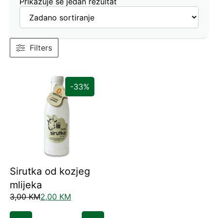
Prikazuje se jedan rezultat
Filters
-33%
Sirutka od kozjeg
mlijeka
3,00
KM
2,00
KM