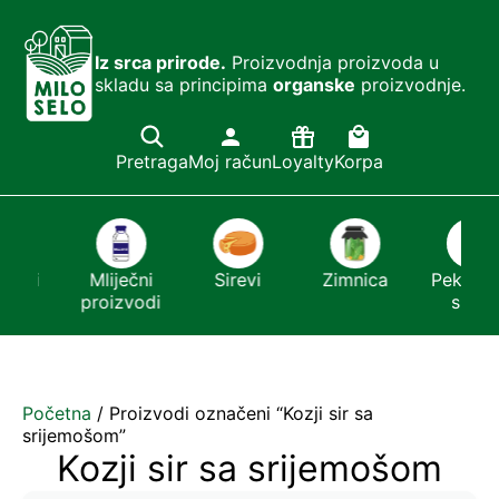
Iz srca prirode.
Proizvodnja proizvoda u
skladu sa principima
organske
proizvodnje.
Pretraga
Moj račun
Loyalty
Korpa
ešći
Mliječni
Sirevi
Zimnica
Pekmezi 
or
proizvodi
sirće
Početna
/ Proizvodi označeni “Kozji sir sa
srijemošom”
Kozji sir sa srijemošom