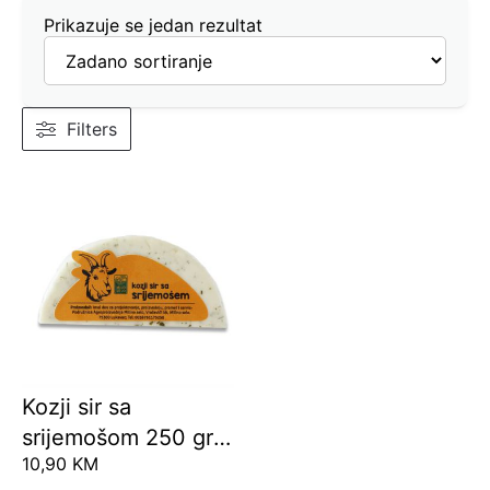
Prikazuje se jedan rezultat
Filters
Kozji sir sa
srijemošom 250 gr
10,90
KM
(komad)