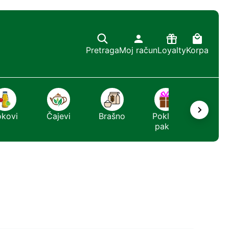
Pretraga
Moj račun
Loyalty
Korpa
okovi
Čajevi
Brašno
Poklon
Sapun
paket