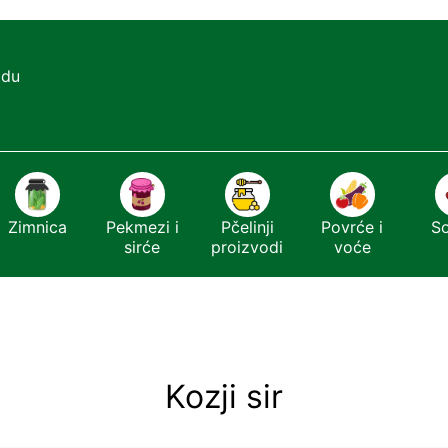
adu
Zimnica
Pekmezi i
Pčelinji
Povrće i
S
sirće
proizvodi
voće
Kozji sir