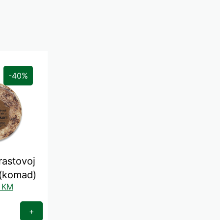
-40%
hrastovoj
 (komad)
0
KM
+