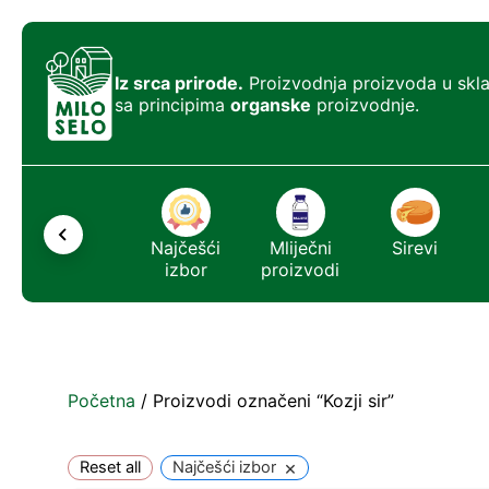
Iz srca prirode.
Proizvodnja proizvoda u skl
sa principima
organske
proizvodnje.
Ostalo
Najčešći
Mliječni
Sirevi
izbor
proizvodi
Početna
/ Proizvodi označeni “Kozji sir”
×
Reset all
Najčešći izbor