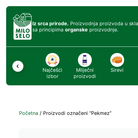
Iz srca prirode.
Proizvodnja proizvoda u skl
sa principima
organske
proizvodnje.
Ostalo
Najčešći
Mliječni
Sirevi
izbor
proizvodi
Početna
/ Proizvodi označeni “Pekmez”