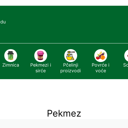
adu
Zimnica
Pekmezi i
Pčelinji
Povrće i
S
sirće
proizvodi
voće
Pekmez