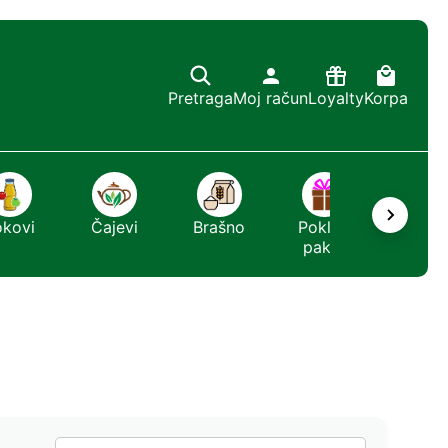
Pretraga
Moj račun
Loyalty
Korpa
okovi
Čajevi
Brašno
Poklon
Sapun
paket