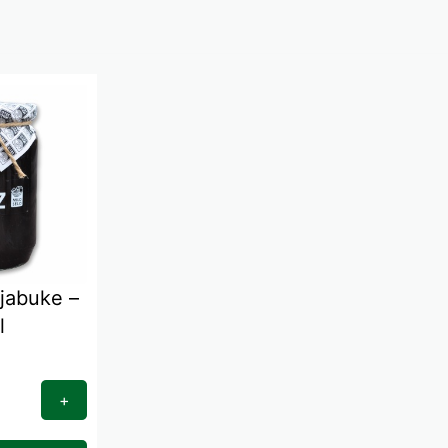
jabuke –
l
+