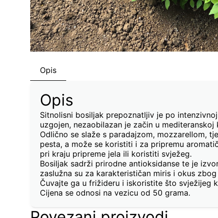
Opis
Opis
Sitnolisni bosiljak prepoznatljiv je po intenzivn
uzgojen, nezaobilazan je začin u mediteranskoj k
Odlično se slaže s paradajzom, mozzarellom, tje
pesta, a može se koristiti i za pripremu aromati
pri kraju pripreme jela ili koristiti svježeg.
Bosiljak sadrži prirodne antioksidanse te je izv
zaslužna su za karakterističan miris i okus zbog k
Čuvajte ga u frižideru i iskoristite što svježijeg
Cijena se odnosi na vezicu od 50 grama.
Povezani proizvodi