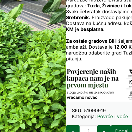
gradova:
Tuzla, Živinice i Lu
Svaki četvratak dostavljamo
Srebrenik.
Proizvode pakujem
Dostava na kućnu adresu ko
KM
je
besplatna
.
Za ostale gradove BiH
šaljem
ambalaži. Dostava je
12,00 
narudžbu odaberite grad Tuzl
pitanju.
SKU:
51090919
Kategorija:
Povrće i voće
-
+
Dodaj