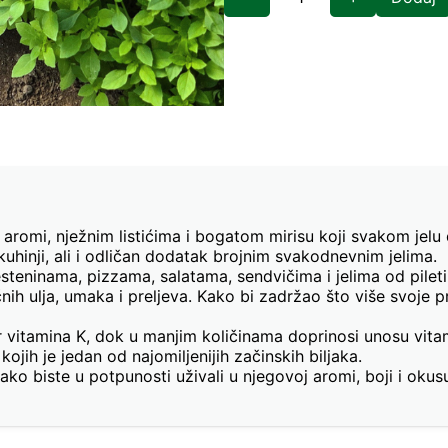
oj aromi, nježnim listićima i bogatom mirisu koji svakom jelu
uhinji, ali i odličan dodatak brojnim svakodnevnim jelima.
steninama, pizzama, salatama, sendvičima i jelima od pileti
čnih ulja, umaka i preljeva. Kako bi zadržao što više svoje
or vitamina K, dok u manjim količinama doprinosi unosu vita
ojih je jedan od najomiljenijih začinskih biljaka.
 kako biste u potpunosti uživali u njegovoj aromi, boji i okus