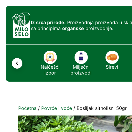
Iz srca prirode.
Proizvodnja proizvoda u skl
sa principima
organske
proizvodnje.
Ostalo
Najčešći
Mliječni
Sirevi
izbor
proizvodi
Početna
/
Povrće i voće
/ Bosiljak sitnolisni 50gr