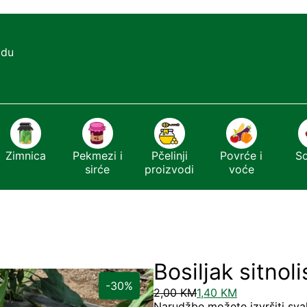
adu
Zimnica
Pekmezi i
Pčelinji
Povrće i
S
sirće
proizvodi
voće
Bosiljak sitnol
-30%
2,00
KM
1,40
KM
Narudžbe možete izvršiti sva