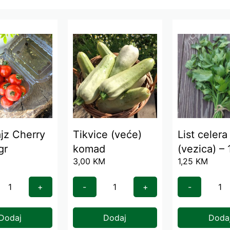
jz Cherry
Tikvice (veće)
List celera
gr
komad
(vezica) –
M
3,00
KM
1,25
KM
+
-
+
-
Dodaj
Dodaj
Doda