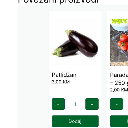
Patlidžan
Parada
3,00
KM
– 250 
2,00
K
-
+
-
Dodaj