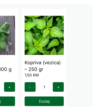
Kopriva (vezica)
 100 g
– 250 gr
1,50
KM
+
-
+
j
Dodaj