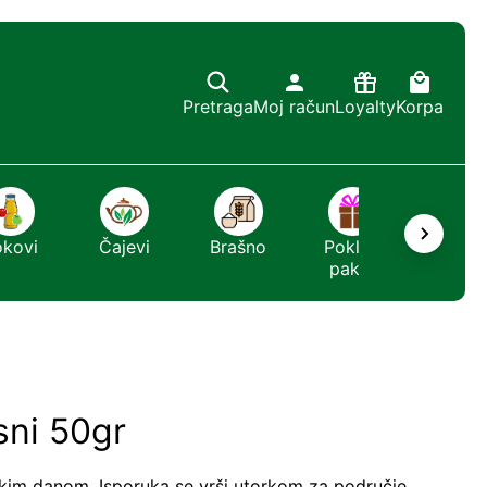
Pretraga
Moj račun
Loyalty
Korpa
okovi
Čajevi
Brašno
Poklon
Sapun
paket
isni 50gr
kim danom. Isporuka se vrši utorkom za područje