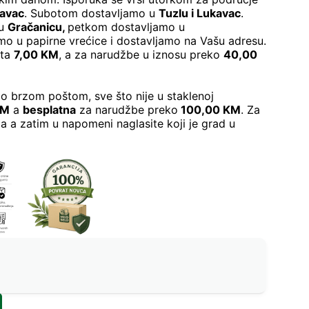
kavac
. Subotom dostavljamo u
Tuzlu i Lukavac
.
 u
Gračanicu
,
petkom dostavljamo u
o u papirne vrećice i dostavljamo na Vašu adresu.
šta
7,00 KM
, a za narudžbe u iznosu preko
40,00
o brzom poštom, sve što nije u staklenoj
KM
a
besplatna
za narudžbe preko
100,00 KM
. Za
a a zatim u napomeni naglasite koji je grad u