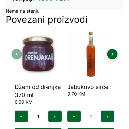
Nema na stanju
Povezani proizvodi
Džem od drenjka
Jabukovo sirće
Pe
9,70
KM
370 ml
jab
6,60
KM
5,9
ml 
pa
-
+
-
+
-