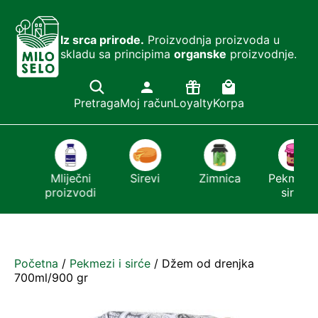
Iz srca prirode.
Proizvodnja proizvoda u
skladu sa principima
organske
proizvodnje.
Pretraga
Moj račun
Loyalty
Korpa
ći
Mliječni
Sirevi
Zimnica
Pekmezi i
r
proizvodi
sirće
Početna
/
Pekmezi i sirće
/ Džem od drenjka
700ml/900 gr