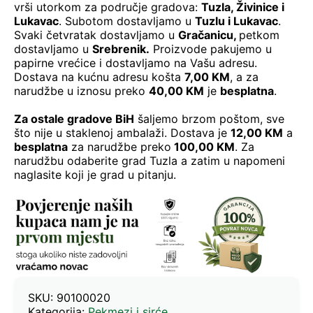
vrši utorkom za područje gradova:
Tuzla, Živinice i
Lukavac
. Subotom dostavljamo u
Tuzlu i Lukavac
.
Svaki četvratak dostavljamo u
Gračanicu
,
petkom
dostavljamo u
Srebrenik.
Proizvode pakujemo u
papirne vrećice i dostavljamo na Vašu adresu.
Dostava na kućnu adresu košta
7,00 KM
, a za
narudžbe u iznosu preko
40,00 KM
je
besplatna
.
Za ostale gradove BiH
šaljemo brzom poštom, sve
što nije u staklenoj ambalaži. Dostava je
12,00 KM
a
besplatna
za narudžbe preko
100,00 KM
. Za
narudžbu odaberite grad Tuzla a zatim u napomeni
naglasite koji je grad u pitanju.
SKU:
90100020
Kategorija:
Pekmezi i sirće