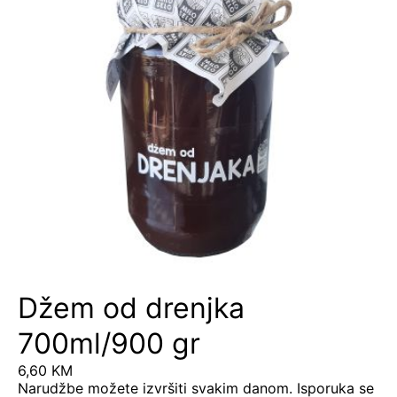
Džem od drenjka
700ml/900 gr
6,60
KM
Narudžbe možete izvršiti svakim danom. Isporuka se