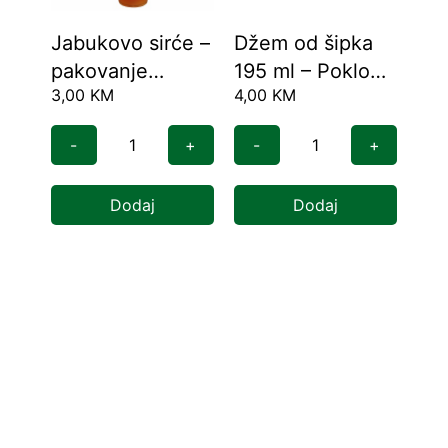
Jabukovo sirće –
Džem od šipka
Dž
pakovanje
195 ml – Poklon
37
3,00
KM
4,00
KM
6,6
(200ml)
pakovanje
-
+
-
+
-
Dodaj
Dodaj