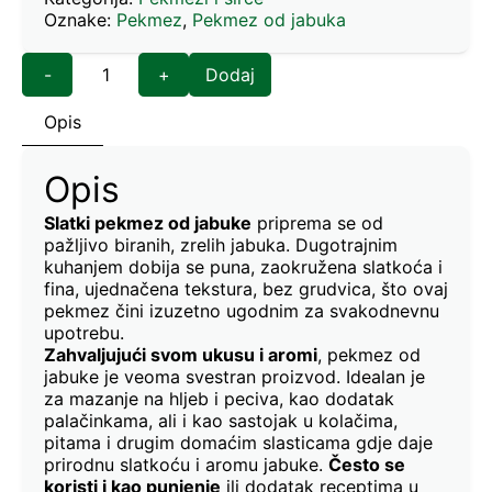
Oznake:
Pekmez
,
Pekmez od jabuka
-
+
Dodaj
Opis
Opis
Slatki pekmez od jabuke
priprema se od
pažljivo biranih, zrelih jabuka. Dugotrajnim
kuhanjem dobija se puna, zaokružena slatkoća i
fina, ujednačena tekstura, bez grudvica, što ovaj
pekmez čini izuzetno ugodnim za svakodnevnu
upotrebu.
Zahvaljujući svom ukusu i aromi
, pekmez od
jabuke je veoma svestran proizvod. Idealan je
za mazanje na hljeb i peciva, kao dodatak
palačinkama, ali i kao sastojak u kolačima,
pitama i drugim domaćim slasticama gdje daje
prirodnu slatkoću i aromu jabuke.
Često se
koristi i kao punjenje
ili dodatak receptima u