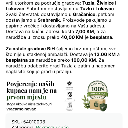
vrši utorkom za područje gradova:
Tuzla, Živinice i
Lukavac
. Subotom dostavljamo u
Tuzlu i Lukavac
.
Svaki četvratak dostavljamo u
Gračanicu
,
petkom
dostavljamo u
Srebrenik.
Proizvode pakujemo u
papirne vrećice i dostavljamo na Vašu adresu.
Dostava na kućnu adresu košta
7,00 KM
, a za
narudžbe u iznosu preko
40,00 KM
je
besplatna
.
Za ostale gradove BiH
šaljemo brzom poštom, sve
što nije u staklenoj ambalaži. Dostava je
12,00 KM
a
besplatna
za narudžbe preko
100,00 KM
. Za
narudžbu odaberite grad Tuzla a zatim u napomeni
naglasite koji je grad u pitanju.
SKU:
54010003
Kategorija:
Pekmezi i sirće