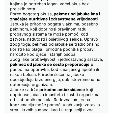
kojima je potreban lagan, voćni okus bez
prejakih nota.
Pored bogatog okusa,
pekmez od jabuke ima i
značajne nutritivne i zdravstvene vrijednosti
.
Jabuka je prirodno bogata vlaknima, posebno
pektinom, koji doprinosi pravilnom radu
probavnog sistema te može pomoći kod
zatvora, nadutosti i osjetljivog želuca. Upravo
zbog toga, pekmez od jabuke se tradicionalno
koristi kao blaga i prirodna podrška probavi,
naročito kod djece i starijih osoba.
Zbog lake probavljivosti i jednostavnog sastava,
pekmez od jabuke se često preporučuje
u
periodima oporavka, kod smanjenog apetita ili
nakon bolesti. Prirodni šećeri iz jabuke
obezbjeđuju brzu energiju, dok istovremeno ne
opterećuju organizam.
Jabuke sadrže
prirodne antioksidanse
koji
doprinose jačanju imuniteta i zaštiti organizma
od slobodnih radikala. Redovna, umjerena
konzumacija može pomoći u očuvanju zdravlja
srca i krvnih sudova, kao i u regulaciji nivoa