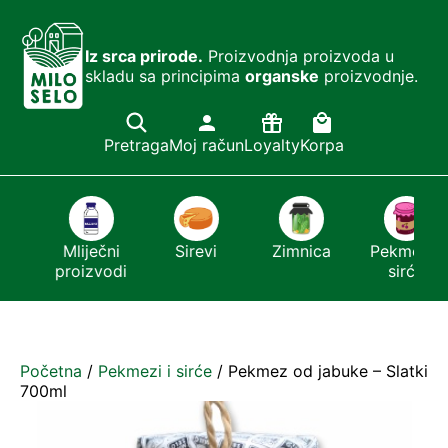
Iz srca prirode.
Proizvodnja proizvoda u
skladu sa principima
organske
proizvodnje.
Pretraga
Moj račun
Loyalty
Korpa
i
Mliječni
Sirevi
Zimnica
Pekmezi i
proizvodi
sirće
Početna
/
Pekmezi i sirće
/ Pekmez od jabuke – Slatki
700ml