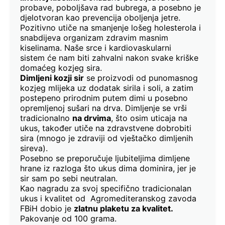
probave, poboljšava rad bubrega, a posebno je
djelotvoran kao prevencija oboljenja jetre.
Pozitivno utiče na smanjenje lošeg holesterola i
snabdijeva organizam zdravim masnim
kiselinama. Naše srce i kardiovaskularni
sistem će nam biti zahvalni nakon svake kriške
domaćeg kozjeg sira.
Dimljeni kozji sir
se proizvodi od punomasnog
kozjeg mlijeka uz dodatak sirila i soli, a zatim
postepeno prirodnim putem dimi u posebno
opremljenoj sušari na drva. Dimljenje se vrši
tradicionalno
na drvima
, što osim uticaja na
ukus, također utiče na zdravstvene dobrobiti
sira (mnogo je zdraviji od vještačko dimljenih
sireva).
Posebno se preporučuje ljubiteljima dimljene
hrane iz razloga što ukus dima dominira, jer je
sir sam po sebi neutralan.
Kao nagradu za svoj specifično tradicionalan
ukus i kvalitet od Agromediteranskog zavoda
FBiH dobio je
zlatnu plaketu za kvalitet.
Pakovanje od 100 grama.