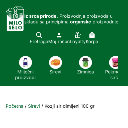
Iz srca prirode.
Proizvodnja proizvoda u
skladu sa principima
organske
proizvodnje.
Pretraga
Moj račun
Loyalty
Korpa
i
Mliječni
Sirevi
Zimnica
Pekmezi i
proizvodi
sirće
Početna
/
Sirevi
/ Kozji sir dimljeni 100 gr