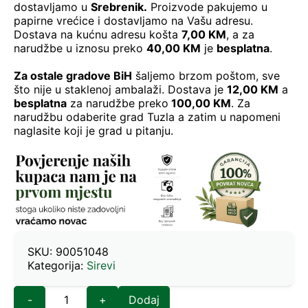
dostavljamo u
Srebrenik.
Proizvode pakujemo u
papirne vrećice i dostavljamo na Vašu adresu.
Dostava na kućnu adresu košta
7,00 KM
, a za
narudžbe u iznosu preko
40,00 KM
je
besplatna
.
Za ostale gradove BiH
šaljemo brzom poštom, sve
što nije u staklenoj ambalaži. Dostava je
12,00 KM
a
besplatna
za narudžbe preko
100,00 KM
. Za
narudžbu odaberite grad Tuzla a zatim u napomeni
naglasite koji je grad u pitanju.
SKU:
90051048
Kategorija:
Sirevi
-
+
Dodaj