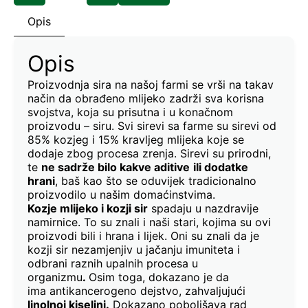
Opis
Opis
Proizvodnja sira na našoj farmi se vrši na takav
način da obrađeno mlijeko zadrži sva korisna
svojstva, koja su prisutna i u konačnom
proizvodu – siru. Svi sirevi sa farme su sirevi od
85% kozjeg i 15% kravljeg mlijeka koje se
dodaje zbog procesa zrenja. Sirevi su prirodni,
te
ne sadrže bilo kakve aditive
ili dodatke
hrani
, baš kao što se oduvijek tradicionalno
proizvodilo u našim domaćinstvima.
Kozje mlijeko i kozji sir
spadaju u nazdravije
namirnice. To su znali i naši stari, kojima su ovi
proizvodi bili i hrana i lijek. Oni su znali da je
kozji sir nezamjenjiv u jačanju imuniteta i
odbrani raznih upalnih procesa u
organizmu
.
Osim toga, dokazano je da
ima antikancerogeno dejstvo, zahvaljujući
linolnoj kiselini.
Dokazano poboljšava rad