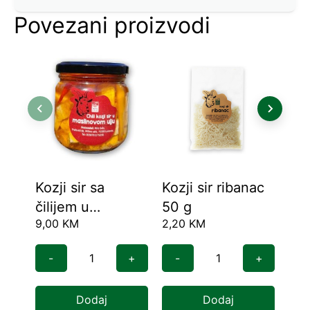
Povezani proizvodi
Kozji sir sa
Kozji sir ribanac
Kra
čilijem u
50 g
Ča
9,00
KM
2,20
KM
4,5
maslinovom ulju
gr.
210 ml
-
+
-
+
-
Dodaj
Dodaj