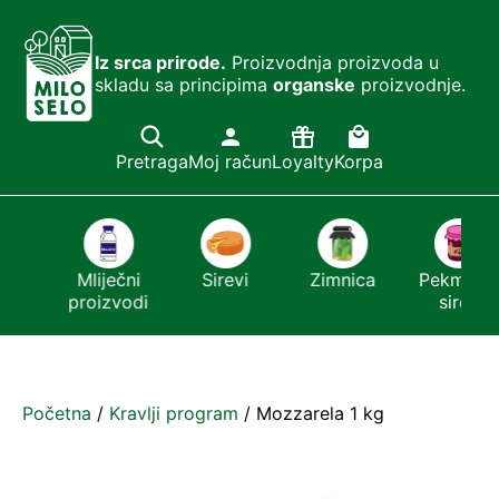
Iz srca prirode.
Proizvodnja proizvoda u
skladu sa principima
organske
proizvodnje.
Pretraga
Moj račun
Loyalty
Korpa
ći
Mliječni
Sirevi
Zimnica
Pekmezi i
r
proizvodi
sirće
…
Početna
/
Kravlji program
/ Mozzarela 1 kg