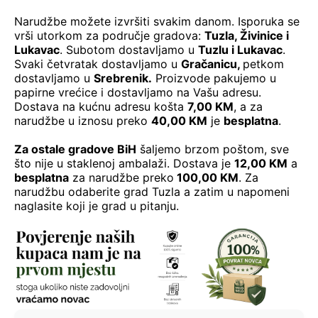
Narudžbe možete izvršiti svakim danom. Isporuka se
vrši utorkom za područje gradova:
Tuzla, Živinice i
Lukavac
. Subotom dostavljamo u
Tuzlu i Lukavac
.
Svaki četvratak dostavljamo u
Gračanicu
,
petkom
dostavljamo u
Srebrenik.
Proizvode pakujemo u
papirne vrećice i dostavljamo na Vašu adresu.
Dostava na kućnu adresu košta
7,00 KM
, a za
narudžbe u iznosu preko
40,00 KM
je
besplatna
.
Za ostale gradove BiH
šaljemo brzom poštom, sve
što nije u staklenoj ambalaži. Dostava je
12,00 KM
a
besplatna
za narudžbe preko
100,00 KM
. Za
narudžbu odaberite grad Tuzla a zatim u napomeni
naglasite koji je grad u pitanju.