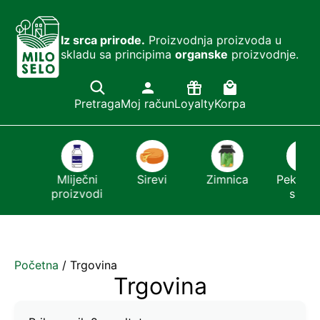
Iz srca prirode.
Proizvodnja proizvoda u
skladu sa principima
organske
proizvodnje.
Pretraga
Moj račun
Loyalty
Korpa
ešći
Mliječni
Sirevi
Zimnica
Pekmezi 
or
proizvodi
sirće
Početna
/ Trgovina
Trgovina