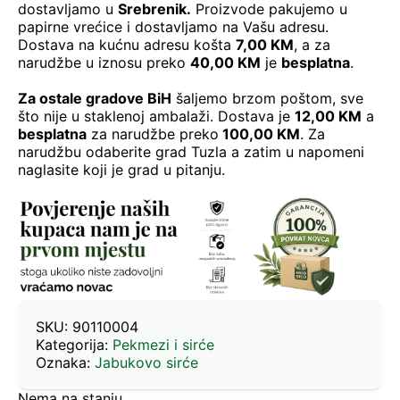
dostavljamo u
Srebrenik.
Proizvode pakujemo u
papirne vrećice i dostavljamo na Vašu adresu.
Dostava na kućnu adresu košta
7,00 KM
, a za
narudžbe u iznosu preko
40,00 KM
je
besplatna
.
Za ostale gradove BiH
šaljemo brzom poštom, sve
što nije u staklenoj ambalaži. Dostava je
12,00 KM
a
besplatna
za narudžbe preko
100,00 KM
. Za
narudžbu odaberite grad Tuzla a zatim u napomeni
naglasite koji je grad u pitanju.
SKU:
90110004
Kategorija:
Pekmezi i sirće
Oznaka:
Jabukovo sirće
Nema na stanju