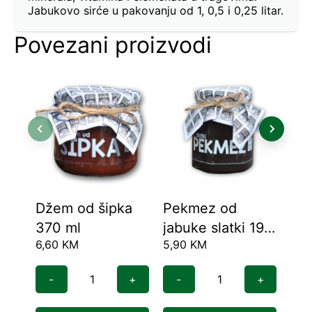
Jabukovo sirće u pakovanju od 1, 0,5 i 0,25 litar.
Povezani proizvodi
Džem od šipka
Pekmez od
Pe
370 ml
jabuke slatki 195
jab
6,60
KM
5,90
KM
21,
ml – Poklon
70
pakovanje
-
+
-
+
-