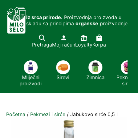
Iz srca prirode.
Proizvodnja proizvoda u
skladu sa principima
organske
proizvodnje.
Pretraga
Moj račun
Loyalty
Korpa
ći
Mliječni
Sirevi
Zimnica
Pekmezi i
r
proizvodi
sirće
Početna
/
Pekmezi i sirće
/ Jabukovo sirće 0,5 l