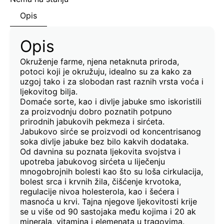
Opis
Opis
Okruženje farme, njena netaknuta priroda,
potoci koji je okružuju, idealno su za kako za
uzgoj tako i za slobodan rast raznih vrsta voća i
ljekovitog bilja.
Domaće sorte, kao i divlje jabuke smo iskoristili
za proizvodnju dobro poznatih potpuno
prirodnih jabukovih pekmeza i sirćeta.
Jabukovo sirće se proizvodi od koncentrisanog
soka divlje jabuke bez bilo kakvih dodataka.
Od davnina su poznata ljekovita svojstva i
upotreba jabukovog sirćeta u liječenju
mnogobrojnih bolesti kao što su loša cirkulacija,
bolest srca i krvnih žila, čišćenje krvotoka,
regulacije nivoa holesterola, kao i šećera i
masnoća u krvi. Tajna njegove ljekovitosti krije
se u više od 90 sastojaka među kojima i 20 ak
minerala, vitamina i elemenata u tragovima.