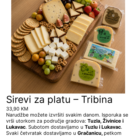
Sirevi za platu – Tribina
33,90
KM
Narudžbe možete izvršiti svakim danom. Isporuka se
vrši utorkom za područje gradova:
Tuzla, Živinice i
Lukavac
. Subotom dostavljamo u
Tuzlu i Lukavac
.
Svaki četvratak dostavljamo u
Gračanicu
,
petkom