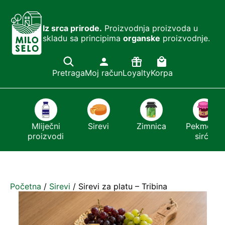
Iz srca prirode.
Proizvodnja proizvoda u
skladu sa principima
organske
proizvodnje.
Pretraga
Moj račun
Loyalty
Korpa
i
Mliječni
Sirevi
Zimnica
Pekmezi i
proizvodi
sirće
Početna
/
Sirevi
/ Sirevi za platu – Tribina