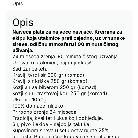
Opis
Opis
Najveća plata za najveće navijače. Kreirana za
ekipu koja utakmice prati zajedno, uz vrhunske
sireve, odličnu atmosferu i 90 minuta čistog
uživanja.
24 mjeseca zrenja. 90 minuta čistog uživanja.
Uz svaku utakmicu, najbolji okusi!
Sadržaj paketa:
Kravlji tvrdi sir 300 gr (komad)
Kravlji sir kriška 250 gr (komad)
Kozji sir sa biberom 250 gr (komad)
Kozji sir u hrastovoj kori 250 gr (komad)
Ukupno 1050g
100% domaće mlijeko
Prirodno zrenje 24 mjeseca
Tradicija, kvalitet i ukus koji pobjeđuje.
Sir, pivo i ekipa – najbolja taktika!
Kupovinom sireva u setu ostvarujete 25%
popusta. Pojedinačna kupovina se realizuje po