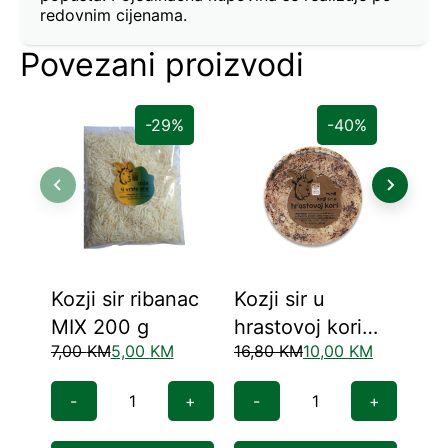
redovnim cijenama.
Povezani proizvodi
-29%
-40%
Kozji sir ribanac
Kozji sir u
Mla
MIX 200 g
hrastovoj kori
25
7,00
KM
5,00
KM
16,80
KM
10,00
KM
7,5
250 gr (komad)
-
+
-
+
-