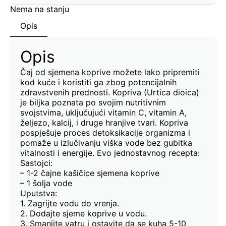
Nema na stanju
Opis
Opis
Čaj od sjemena koprive možete lako pripremiti
kod kuće i koristiti ga zbog potencijalnih
zdravstvenih prednosti. Kopriva (Urtica dioica)
je biljka poznata po svojim nutritivnim
svojstvima, uključujući vitamin C, vitamin A,
željezo, kalcij, i druge hranjive tvari. Kopriva
pospješuje proces detoksikacije organizma i
pomaže u izlučivanju viška vode bez gubitka
vitalnosti i energije. Evo jednostavnog recepta:
Sastojci:
– 1-2 čajne kašičice sjemena koprive
– 1 šolja vode
Uputstva:
1. Zagrijte vodu do vrenja.
2. Dodajte sjeme koprive u vodu.
3. Smanjite vatru i ostavite da se kuha 5-10