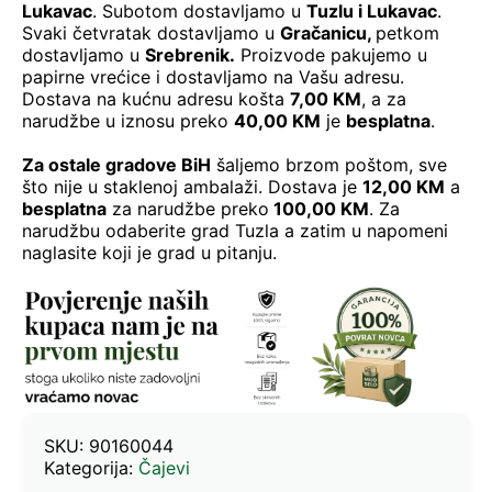
Lukavac
. Subotom dostavljamo u
Tuzlu i Lukavac
.
Svaki četvratak dostavljamo u
Gračanicu
,
petkom
dostavljamo u
Srebrenik.
Proizvode pakujemo u
papirne vrećice i dostavljamo na Vašu adresu.
Dostava na kućnu adresu košta
7,00 KM
, a za
narudžbe u iznosu preko
40,00 KM
je
besplatna
.
Za ostale gradove BiH
šaljemo brzom poštom, sve
što nije u staklenoj ambalaži. Dostava je
12,00 KM
a
besplatna
za narudžbe preko
100,00 KM
. Za
narudžbu odaberite grad Tuzla a zatim u napomeni
naglasite koji je grad u pitanju.
SKU:
90160044
Kategorija:
Čajevi