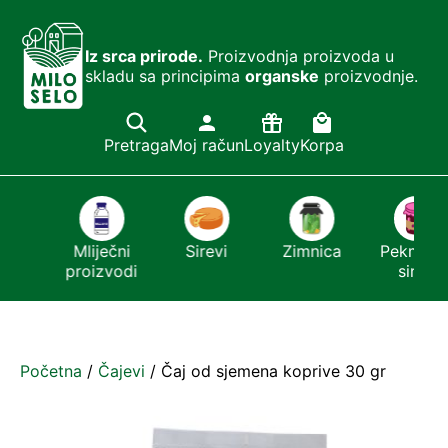
Iz srca prirode.
Proizvodnja proizvoda u
skladu sa principima
organske
proizvodnje.
Pretraga
Moj račun
Loyalty
Korpa
ći
Mliječni
Sirevi
Zimnica
Pekmezi i
r
proizvodi
sirće
Početna
/
Čajevi
/ Čaj od sjemena koprive 30 gr