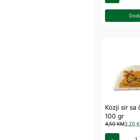
Dod
Kozji sir sa 
100 gr
4,50
KM
3,20
-