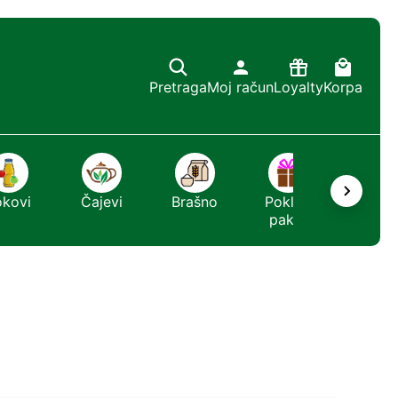
Pretraga
Moj račun
Loyalty
Korpa
okovi
Čajevi
Brašno
Poklon
Sapun
paket