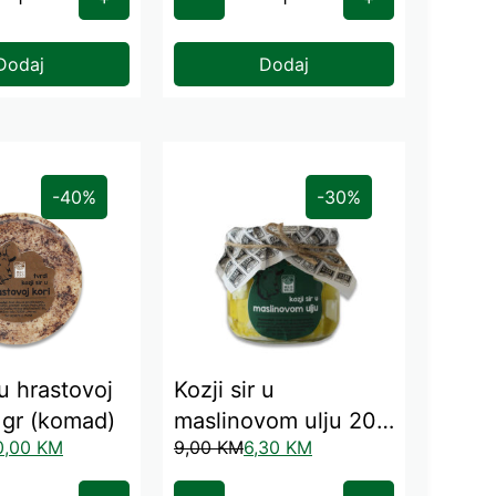
Dodaj
Dodaj
-40%
-30%
 u hrastovoj
Kozji sir u
 gr (komad)
maslinovom ulju 200
0,00
KM
9,00
KM
6,30
KM
ml