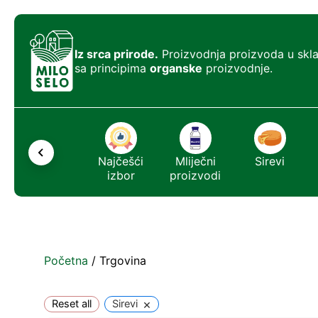
Iz srca prirode.
Proizvodnja proizvoda u skl
sa principima
organske
proizvodnje.
Ostalo
Najčešći
Mliječni
Sirevi
izbor
proizvodi
Početna
/ Trgovina
×
Reset all
Sirevi