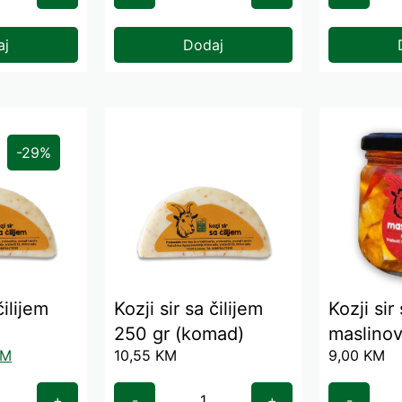
aj
Dodaj
-29%
čilijem
Kozji sir sa čilijem
Kozji sir
250 gr (komad)
maslinov
KM
10,55
KM
9,00
KM
ml
+
-
+
-