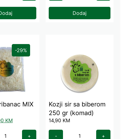
Dodaj
Dodaj
-29%
 ribanac MIX
Kozji sir sa biberom
250 gr (komad)
00
KM
14,90
KM
+
-
+