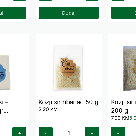
aj
Dodaj
ki –
Kozji sir ribanac 50 g
Kozji sir
2,20
KM
200 g
7,00
KM
5,
+
-
+
-