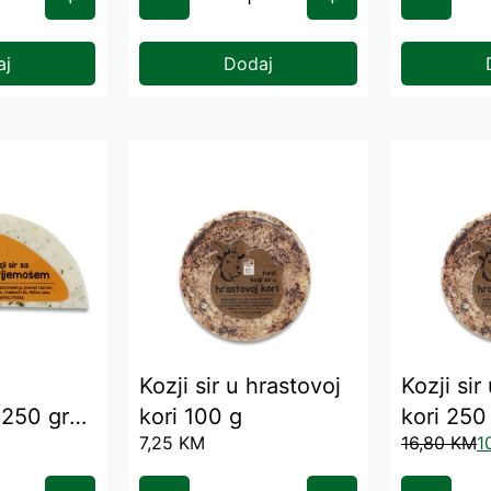
aj
Dodaj
Kozji sir u hrastovoj
Kozji sir
 250 gr
kori 100 g
kori 250
7,25
KM
16,80
KM
1