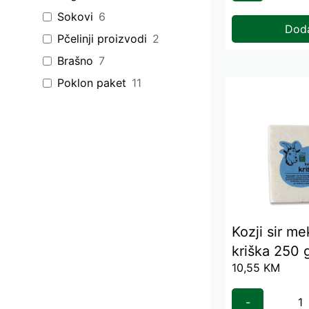
Sokovi
6
Dod
Pčelinji proizvodi
2
Brašno
7
Poklon paket
11
Specijalna ponuda
2
Suveniri
17
Ostalo
1
Najčešći izbor
10
Kozji sir me
kriška 250 gr
10,55
KM
(komad)
-