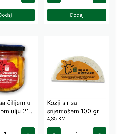
Dodaj
Dodaj
 sa čilijem u
Kozji sir sa
om ulju 210
srijemošem 100 gr
4,35
KM
+
-
+