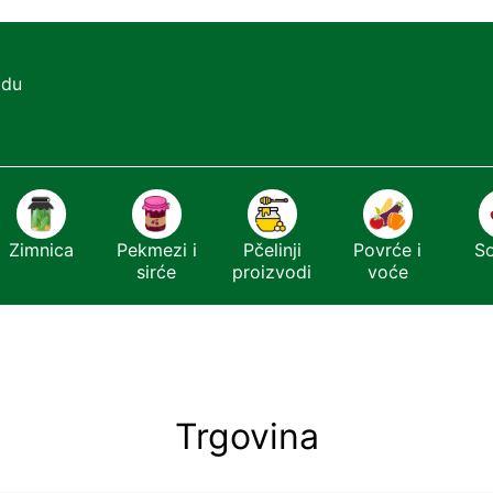
adu
Zimnica
Pekmezi i
Pčelinji
Povrće i
S
sirće
proizvodi
voće
Trgovina