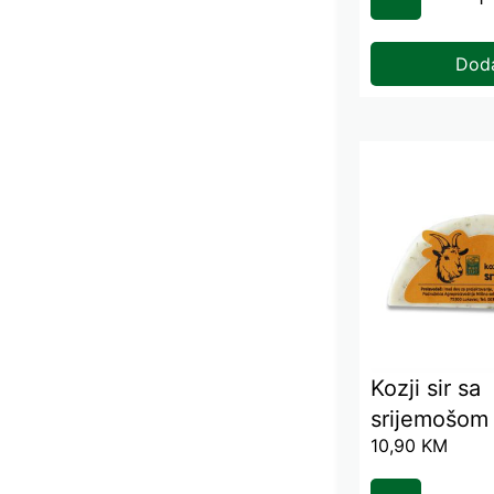
Dod
Kozji sir sa
srijemošom
10,90
KM
(komad)