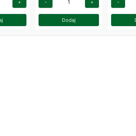
+
-
+
-
aj
Dodaj