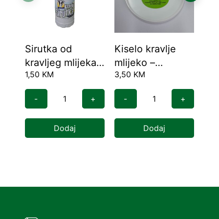
Sirutka od
Kiselo kravlje
Kra
kravljeg mlijeka 1
mlijeko –
ka
1,50
KM
3,50
KM
11,
l
Domaće 1 l
90
-
+
-
+
-
Dodaj
Dodaj