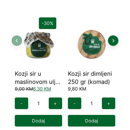
-30%
Kozji sir u
Kozji sir dimljeni
Tvr
maslinovom ulju
250 gr (komad)
bi
9,00
KM
6,30
KM
9,80
KM
6,2
200 ml
-
+
-
+
-
Dodaj
Dodaj