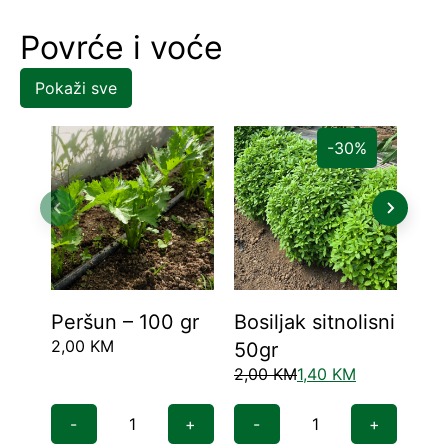
Povrće i voće
Pokaži sve
-30%
Peršun – 100 gr
Bosiljak sitnolisni
Kup
2,00
KM
3,5
50gr
2,00
KM
1,40
KM
-
+
-
+
-