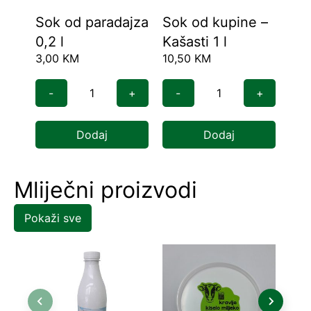
Sok od paradajza
Sok od kupine –
Imu
0,2 l
Kašasti 1 l
nap
3,00
KM
10,50
KM
8,0
-
+
-
+
-
Dodaj
Dodaj
Mliječni proizvodi
Pokaži sve