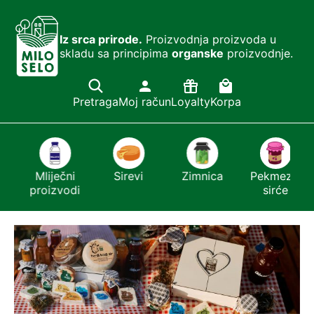
Iz srca prirode.
Proizvodnja proizvoda u
skladu sa principima
organske
proizvodnje.
Pretraga
Moj račun
Loyalty
Korpa
Mliječni
Sirevi
Zimnica
Pekmezi i
proizvodi
sirće